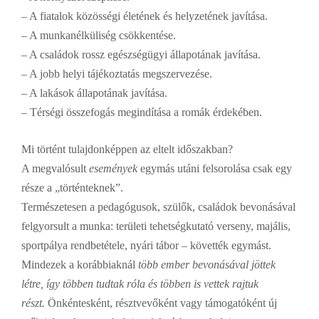
– A fiatalok közösségi életének és helyzetének javítása.
– A munkanélküliség csökkentése.
– A családok rossz egészségügyi állapotának javítása.
– A jobb helyi tájékoztatás megszervezése.
– A lakások állapotának javítása.
– Térségi összefogás megindítása a romák érdekében.
Mi történt
tulajdonképpen az eltelt időszakban?
A megvalósult
események
egymás utáni felsorolása csak egy
része a „történteknek”.
Természetesen a pedagógusok, szülők, családok bevonásával
felgyorsult a munka: területi tehetségkutató verseny, majális,
sportpálya rendbetétele, nyári tábor – követték egymást.
Mindezek a korábbiaknál
több ember bevonásával jöttek
létre, így többen tudtak róla és többen is vettek rajtuk
részt.
Önkéntesként, résztvevőként vagy támogatóként új