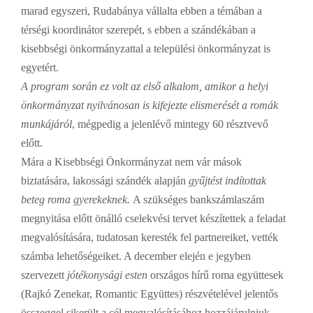
marad egyszeri, Rudabánya vállalta ebben a témában a
térségi koordinátor szerepét, s ebben a szándékában a
kisebbségi önkormányzattal a települési önkormányzat is
egyetért.
A program során ez volt az első alkalom, amikor a helyi
önkormányzat nyilvánosan is kifejezte elismerését a romák
munkájáról
, mégpedig a jelenlévő mintegy 60 résztvevő
előtt.
Mára a Kisebbségi Önkormányzat nem vár mások
biztatására, lakossági szándék alapján
gyűjtést indítottak
beteg roma gyerekeknek.
A szükséges bankszámlaszám
megnyitása előtt önálló cselekvési tervet készítettek a feladat
megvalósítására, tudatosan keresték fel partnereiket, vették
számba lehetőségeiket. A december elején e jegyben
szervezett
jótékonysági esten
országos hírű roma együttesek
(Rajkó Zenekar, Romantic Együttes) részvételével jelentős
összeggel sikerült a cél megvalósításához hozzájárulniuk.