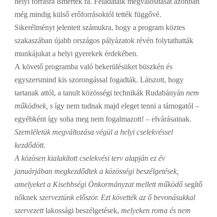
helyi forrásra ismertek rá. Feladataik megvalósítását azonban
még mindig
külső erőforrásoktól tették függővé.
Sikerélményt jelentett számukra, hogy a program köztes
szakaszában újabb országos pályázatok révén folytathatták
munkájukat a helyi gyerekek érdekében.
A
követő programba való bekerülésüket büszkén és
egyszersmind kis szorongással fogadták. Látszott, hogy
tartanak attól, a tanult közösségi technikák Rudabányán
nem
működnek,
s így nem tudnak majd eleget tenni a támogatól –
egyébként így soha meg nem fogalmazott! – elvárásainak.
Szemléletük megváltozása
végül a helyi cselekvéssel
kezdődött.
A közösen kialakított cselekvési terv alapján ez év
januárjában megkezdődtek a közösségi beszélgetések,
amelyeket a Kisebbségi Önkormányzat mellett működő
segítő
nőknek
szerveztünk először. Ezt követték az ő bevonásukkal
szervezett
lakossági beszélgetések,
melyeken roma és nem