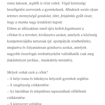
roma lakosok, segítők is részt vettek. Végül
közösségi
beszélgetést szerveztek a gyerekeknek.
Mindezek során olyan
tetemes mennyiségű gondolat, ötlet, felajánlás gyűlt össze,
hogy a munka nagy lendületet kapott.
Ebben az időszakban
ismét újra kellett fogalmazni a
célokat
és a terveket, kiválasztva azokat, amelyek a közösség
kompetenciájába tartoznak (pl. sportpályák rendbetétele),
megtartva és folyamatosan gondozva azokat, amelyek
nagyobb összefogás eredményeként valósíthatók csak meg
(lakáshelyzet javítása , munkahely-teremtés).
Melyek voltak ezek a célok?
– A helyi roma és hátrányos helyzetű gyerekek segítése.
– A szegénység csökkentése .
– Az iskolában és településen tapasztalható előítéletek
csökkentése.
– A környezet szépítése.