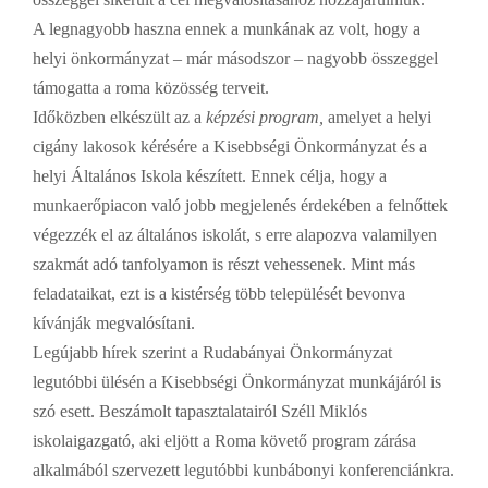
A legnagyobb haszna ennek a munkának az volt, hogy a
helyi önkormányzat – már másodszor – nagyobb összeggel
támogatta a roma közösség terveit.
Időközben elkészült az a
képzési program,
amelyet a helyi
cigány lakosok kérésére a Kisebbségi Önkormányzat és a
helyi Általános Iskola készített. Ennek célja, hogy a
munkaerőpiacon való jobb megjelenés érdekében a felnőttek
végezzék el az általános iskolát, s erre alapozva valamilyen
szakmát adó tanfolyamon is részt vehessenek. Mint más
feladataikat, ezt is a kistérség több települését
bevonva
kívánják megvalósítani.
Legújabb hírek szerint a Rudabányai Önkormányzat
legutóbbi ülésén a Kisebbségi Önkormányzat munkájáról is
szó esett. Beszámolt tapasztalatairól Széll Miklós
iskolaigazgató, aki eljött a Roma követő program zárása
alkalmából szervezett legutóbbi kunbábonyi konferenciánkra.