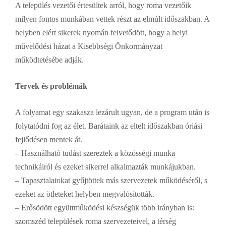
A település vezetői értesültek arról, hogy roma vezetőik
milyen fontos munkában vettek részt az elmúlt időszakban. A
helyben elért sikerek nyomán felvetődött, hogy a helyi
művelődési házat a Kisebbségi Önkormányzat
működtetésébe adják.
Tervek és problémák
A folyamat egy szakasza lezárult ugyan, de a program után is
folytatódni fog az élet. Barátaink az eltelt időszakban óriási
fejlődésen mentek át.
– Használható tudást szereztek a közösségi munka
technikáiról és ezeket sikerrel alkalmazták munkájukban.
– Tapasztalatokat gyűjtöttek más szervezetek működéséről, s
ezeket az ötleteket helyben megvalósították.
– Erősödött együttműködési készségük több irányban is:
szomszéd települések roma szervezeteivel, a térség