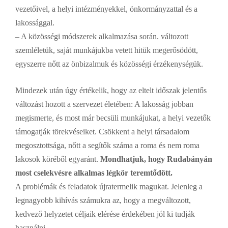
vezetőivel, a helyi intézményekkel, önkormányzattal és a
lakossággal.
– A közösségi módszerek alkalmazása során. változott
szemléletük, saját munkájukba vetett hitük megerősödött,
egyszerre nőtt az önbizalmuk és közösségi érzékenységük.
Mindezek után úgy értékelik, hogy az eltelt időszak jelentős
változást hozott a szervezet életében: A lakosság jobban
megismerte, és most már becsüli munkájukat, a helyi vezetők
támogatják törekvéseiket. Csökkent a helyi társadalom
megosztottsága, nőtt a segítők száma a roma és nem roma
lakosok köréből egyaránt.
Mondhatjuk, hogy Rudabányán
most cselekvésre alkalmas légkör teremtődött.
A problémák és feladatok újratermelik magukat. Jelenleg a
legnagyobb kihívás számukra az, hogy a megváltozott,
kedvező helyzetet céljaik elérése érdekében jól ki tudják
használni.