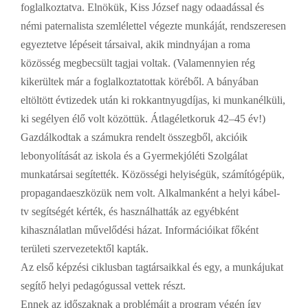
foglalkoztatva. Elnökük, Kiss József nagy odaadással és
némi paternalista szemlélettel végezte munkáját, rendszeresen
egyeztetve lépéseit társaival, akik mindnyájan a roma
közösség megbecsült tagjai voltak. (Valamennyien rég
kikerültek már a foglalkoztatottak köréből. A bányában
eltöltött évtizedek után ki rokkantnyugdíjas, ki munkanélküli,
ki segélyen élő volt közöttük. Átlagéletkoruk 42–45 év!)
Gazdálkodtak a számukra rendelt összegből, akcióik
lebonyolítását az iskola és a Gyermekjóléti Szolgálat
munkatársai segítették. Közösségi helyiségük, számítógépük,
propagandaeszközük nem volt. Alkalmanként a helyi kábel-
tv segítségét kérték, és használhatták az egyébként
kihasználatlan művelődési házat. Információikat főként
területi szervezetektől kapták.
Az első képzési ciklusban tagtársaikkal és egy, a munkájukat
segítő helyi pedagógussal vettek részt.
Ennek az időszaknak
a
problémáit a program végén így