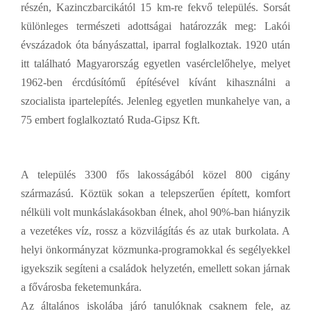
részén, Kazinczbarcikától 15 km-re fekvő település. Sorsát
különleges természeti adottságai határozzák meg: Lakói
évszázadok óta bányászattal, iparral foglalkoztak. 1920 után
itt található Magyarország egyetlen vasérclelőhelye, melyet
1962-ben ércdúsítómű építésével kívánt kihasználni a
szocialista ipartelepítés. Jelenleg egyetlen munkahelye van, a
75 embert foglalkoztató Ruda-Gipsz Kft.
A település 3300 fős lakosságából közel 800 cigány
származású. Köztük sokan a telepszerűen épített, komfort
nélküli volt munkáslakásokban élnek, ahol 90%-ban hiányzik
a vezetékes víz, rossz a közvilágítás és az utak burkolata. A
helyi önkormányzat közmunka-programokkal és segélyekkel
igyekszik segíteni a családok helyzetén, emellett sokan járnak
a fővárosba feketemunkára.
Az általános iskolába járó tanulóknak csaknem fele, az