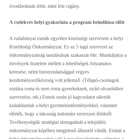
óvodásoknak több, mint fele cigány.
A cselekvés helyi gyakorlata a program beindítása előtt
A rudabányai romák egyetlen közösségi szervezete a helyi
Kisebbségi Önkormányzat. Ez az 5 tagú szervezet az
önkormányzatiság tanulásának szakaszát élte. Munkájukra a
törvények tisztelete mellett a lehetőségek folyamatos
keresése, némi bizonytalansággal vegyes
kezdeményezőkészség volt jellemző. (Télapó-csomagok
osztása roma és nem roma gyerekeknek, nyári olvasótábor
szervezése, stb.) Ennek során jó kapcsolatot sikerült
kialakítaniuk a helyi gyermekintézményekkel, valamint
elérték, hogy a lakosság tudomást szerezzen létükről
Tevékenységük stratégiai támogatását a települési
önkormányzat képében megjelenő államtól várták. Emiatt a
helyi önkormányzattal való kapcsolat jelentette számukra a