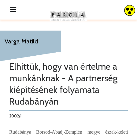
Varga Matild
Elhittük, hogy van értelme a
munkánknak - A partnerség
kiépítésének folyamata
Rudabányán
2002/1
Rudabánya Borsod-Abaúj-Zemplén megye észak-keleti