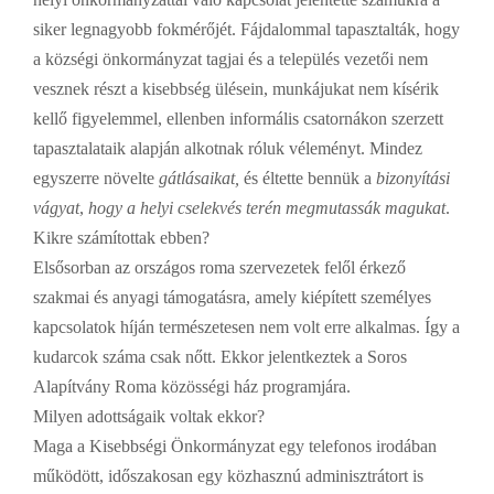
siker legnagyobb fokmérőjét. Fájdalommal tapasztalták, hogy
a községi önkormányzat tagjai és a település vezetői nem
vesznek részt a kisebbség ülésein, munkájukat nem kísérik
kellő figyelemmel, ellenben informális csatornákon szerzett
tapasztalataik alapján alkotnak róluk véleményt. Mindez
egyszerre növelte
gátlásaikat,
és éltette bennük a
bizonyítási
vágyat
,
hogy a helyi
cselekvés terén megmutassák magukat
.
Kikre számítottak ebben?
Elsősorban az országos roma szervezetek felől érkező
szakmai és anyagi támogatásra, amely kiépített személyes
kapcsolatok híján természetesen nem volt erre alkalmas. Így a
kudarcok száma csak nőtt. Ekkor jelentkeztek a Soros
Alapítvány Roma közösségi ház programjára.
Milyen adottságaik voltak ekkor?
Maga a Kisebbségi Önkormányzat egy telefonos irodában
működött, időszakosan egy közhasznú adminisztrátort is