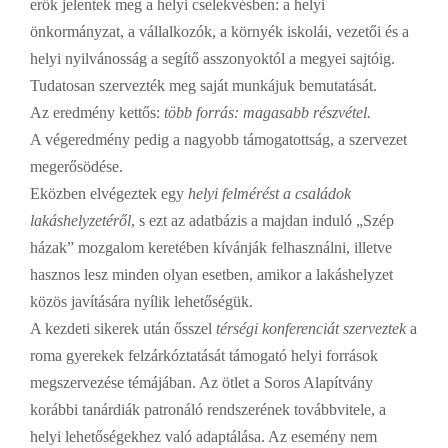
erők jelentek meg a helyi cselekvésben: a helyi
önkormányzat, a vállalkozók, a környék iskolái, vezetői és a
helyi nyilvánosság a segítő asszonyoktól a megyei sajtóig.
Tudatosan szervezték meg saját munkájuk bemutatását.
Az eredmény kettős:
több forrás: magasabb részvétel.
A végeredmény pedig a nagyobb támogatottság, a szervezet
megerősödése.
Eközben elvégeztek egy
helyi felmérést a családok
lakáshelyzetéről
,
s ezt az adatbázis a majdan induló „Szép
házak” mozgalom keretében kívánják felhasználni, illetve
hasznos lesz minden olyan esetben, amikor a lakáshelyzet
közös javítására nyílik lehetőségük.
A kezdeti sikerek után ősszel
térségi konferenciát szerveztek
a
roma gyerekek felzárkóztatását támogató helyi források
megszervezése témájában. Az ötlet a Soros Alapítvány
korábbi tanárdiák patronáló rendszerének továbbvitele, a
helyi lehetőségekhez való adaptálása. Az esemény nem