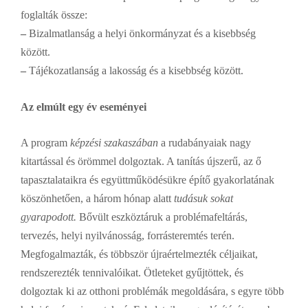
foglalták össze:
–
Bizalmatlanság
a helyi önkormányzat és a kisebbség
között.
–
Tájékozatlanság
a lakosság és a kisebbség között.
Az elmúlt egy év eseményei
A program
képzési szakaszában
a rudabányaiak nagy
kitartással és örömmel dolgoztak. A tanítás újszerű, az ő
tapasztalataikra és együttműködésükre építő gyakorlatának
köszönhetően, a három hónap alatt
tudásuk sokat
gyarapodott.
Bővült eszköztáruk a problémafeltárás,
tervezés, helyi nyilvánosság, forrásteremtés terén.
Megfogalmazták, és többször újraértelmezték céljaikat,
rendszerezték tennivalóikat. Ötleteket gyűjtöttek, és
dolgoztak ki az otthoni problémák megoldására, s egyre több