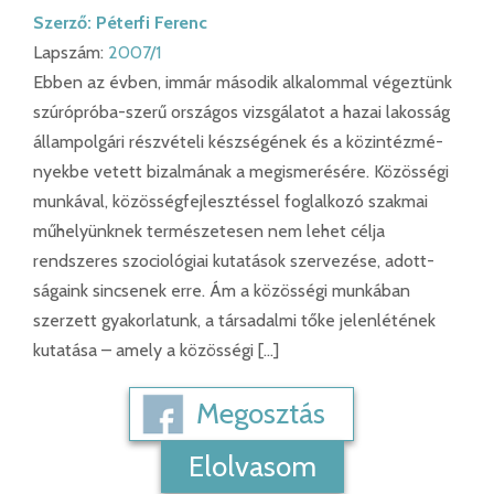
Szerző:
Péterfi Ferenc
Lapszám:
2007/1
Ebben az évben, immár második alkalommal végeztünk
szúrópróba-szerű országos vizsgálatot a hazai lakosság
állampolgári részvételi készségének és a közintézmé­
nyekbe vetett bizalmának a megismerésére. Közösségi
munkával, közösségfejlesztéssel foglal­kozó szakmai
műhelyünknek természetesen nem lehet célja
rendszeres szociológiai kutatások szervezése, adott­
ságaink sincsenek erre. Ám a közösségi munkában
szerzett gyakorlatunk, a társadalmi tőke jelenlétének
kutatása – amely a közösségi […]
Megosztás
Elolvasom