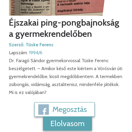
Éjszakai ping-pongbajnokság
a gyermekrendelőben
Szerző:
Tüske Ferenc
Lapszám:
1994/6
Dr. Faragó Sándor gyermekorvossal Tüske Ferenc
beszélgetett. – Amikor késő este kiértem a Vörösvári úti
gyermekrendelőbe, kicsit megdöbbentem. A termekben
zsibongás, vidámság, asztalitenisz, mindenféle játékok.
Mi is ez valójában?
Megosztás
Elolvasom