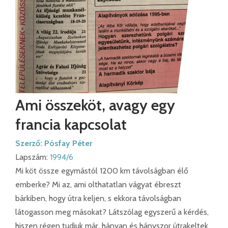
Ami összeköt, avagy egy
francia kapcsolat
Szerző:
Pósfay Péter
Lapszám:
1994/6
Mi köt össze egymástól 1200 km távolságban élő
emberke? Mi az, ami olthatatlan vágyat ébreszt
bárkiben, hogy útra keljen, s ekkora távolságban
látogasson meg másokat? Látszólag egyszerű a kérdés,
hiszen régen tudjuk már, hányan és hányszor útrakeltek