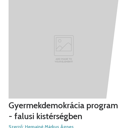
Gyermekdemokrácia program
- falusi kistérségben
Szerző:
Herpainé Márkus Ágnes