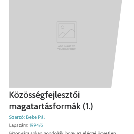
Közösségfejlesztői
magatartásformák (1.)
Szerző:
Beke Pál
Lapszám:
1994/6
Bizonyára sokan gondolják, hogy az eléggé ügyetlen