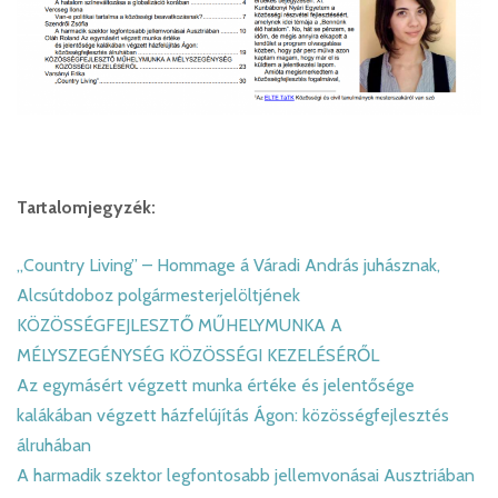
Tartalomjegyzék:
„Country Living” – Hommage á Váradi András juhásznak,
Alcsútdoboz polgármesterjelöltjének
KÖZÖSSÉGFEJLESZTŐ MŰHELYMUNKA A
MÉLYSZEGÉNYSÉG KÖZÖSSÉGI KEZELÉSÉRŐL
Az egymásért végzett munka értéke és jelentősége
kalákában végzett házfelújítás Ágon: közösségfejlesztés
álruhában
A harmadik szektor legfontosabb jellemvonásai Ausztriában