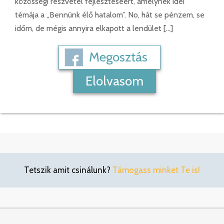
közösségi részvétel fejlesztéséért, amelynek idei
témája a „Bennünk élő hatalom”. No, hát se pénzem, se
időm, de mégis annyira elkapott a lendület […]
Megosztás
Elolvasom
Tetszik amit csinálunk?
Támogass minket Te is!