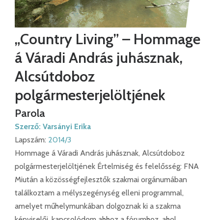
„Country Living” – Hommage
á Váradi András juhásznak,
Alcsútdoboz
polgármesterjelöltjének
Parola
Szerző:
Varsányi Erika
Lapszám:
2014/3
Hommage á Váradi András juhásznak, Alcsútdoboz
polgármesterjelöltjének Értelmiség és felelősség: FNA
Miután a közösségfejlesztők szakmai orgánumában
találkoztam a mélyszegénység elleni programmal,
amelyet műhelymunkában dolgoznak ki a szakma
képviselői, kapcsolódom ahhoz a fórumhoz, ahol