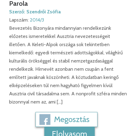
Parola
Szerző:
Szendrői Zsófia
Lapszám:
2014/3
Bevezetés Bizonyára mindannyian rendelkezünk
előzetes ismeretekkel Ausztria nevezetességeit
illetően. A Keleti-Alpok országa sok tekintetben
kiemelkedő: egyedi természeti adottságokkal, világhírű
kulturális örökséggel és stabil nemzetgazdasággal
rendelkezik. Hírnevét azonban nem csupán a fent
említett javaknak köszönheti. A köztudatban keringő
elképzeléseken túl nem hagyható figyelmen kívül
Ausztria civil társadalma sem. A nonprofit szféra minden
bizonnyal nem az, ami […]
Megosztás
Elolvasom