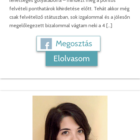
lehetséges gólyatáborra – mindezt még a pontos
felvételi ponthatárok kihirdetése előtt. Tehát akkor még
csak felvételiző státuszban, sok izgalommal és a jólesőn
megelőlegezett bizalommal vágtam neki a 4 […]
Megosztás
Elolvasom