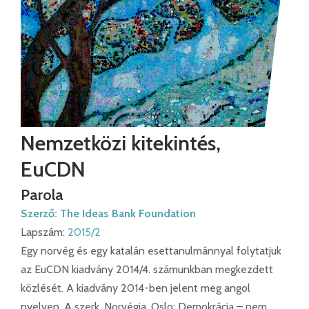
Nemzetközi kitekintés,
EuCDN
Parola
Szerző:
The Ideas Bank Foundation
Lapszám:
2015/2
Egy norvég és egy katalán esettanulmánnyal folytatjuk
az EuCDN kiadvány 2014/4. számunkban megkezdett
közlését. A kiadvány 2014-ben jelent meg angol
nyelven. A szerk. Norvégia, Oslo: Demokrácia – nem