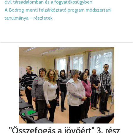
civil társadalomban és a fogyatékosügyben
A Bodrog-menti felzárkóztató program módszertani
tanulmánya – részletek
"Összefogás a jövőért" 3. rész