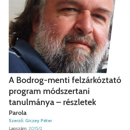
A Bodrog-menti felzárkóztató
program módszertani
tanulmánya – részletek
Parola
Szerző:
Giczey Péter
Lapszám:
2015/2