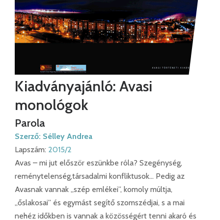
Kiadványajánló: Avasi
monológok
Parola
Szerző:
Sélley Andrea
Lapszám:
2015/2
Avas – mi jut először eszünkbe róla? Szegénység,
reménytelenség,társadalmi konfliktusok… Pedig az
Avasnak vannak „szép emlékei”, komoly múltja,
„őslakosai” és egymást segítő szomszédjai, s a mai
nehéz időkben is vannak a közösségért tenni akaró és