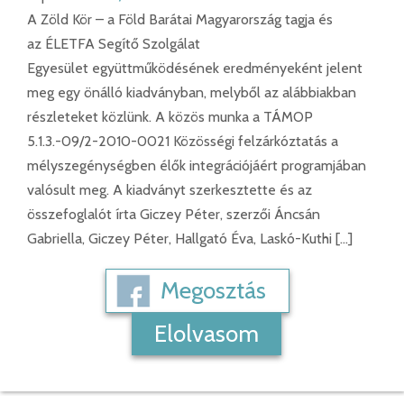
A Zöld Kör – a Föld Barátai Magyarország tagja és
az ÉLETFA Segítő Szolgálat
Egyesület együttműködésének eredményeként jelent
meg egy önálló kiadványban, melyből az alábbiakban
részleteket közlünk. A közös munka a TÁMOP
5.1.3.-09/2-2010-0021 Közösségi felzárkóztatás a
mélyszegénységben élők integrációjáért programjában
valósult meg. A kiadványt szerkesztette és az
összefoglalót írta Giczey Péter, szerzői Áncsán
Gabriella, Giczey Péter, Hallgató Éva, Laskó-Kuthi […]
Megosztás
Elolvasom