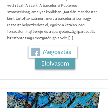
vett részt. A szerk. A barcelonai Poblenou
szomszédság, amelyet korábban „Katalán Manchester”-
ként tartottak számon, mert a barcelonai ipar nagy
része itt helyezkedett el, egykor a katalán ipari
forradalom hajtóereje és a spanyolországi iparosodás
kulcsfontosságú mozgatórugója volt. […]
Megosztás
Elolvasom