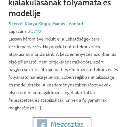
kialakulásának folyamata és
modellje
Szerző:
Kánya Kinga
,
Máriás Leonárd
Lapszám:
2021/2
Lassan három éve indult el a Lehetőségek tere
kezdeményezés. Ha projektként értelmeznénk,
atipikusnak mondanánk. A kezdeményezés azonban az
első pillanattól nem projektként működött, ezért
nagyon sokrétű, átfogó párbeszéd, közös értelmezés és
folyamatdinamika jellemzi. Ebben rejlik az atipikussága
és modellértéke. A kezdeményezésben részt vevők
első körben önmaguk közösségét alakították,
fejlesztették és stabilizálták. Ennek a folyamatnak
meghatározó […]
Megosztás