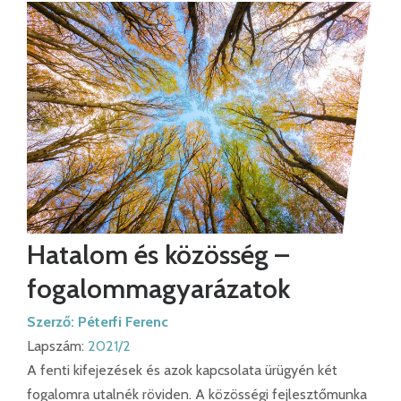
Hatalom és közösség –
fogalommagyarázatok
Szerző:
Péterfi Ferenc
Lapszám:
2021/2
A fenti kifejezések és azok kapcsolata ürügyén két
fogalomra utalnék röviden. A közösségi fejlesztőmunka