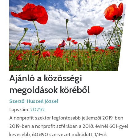
Ajánló a közösségi
megoldások köréből
Szerző:
Huszerl József
Lapszám:
2021/2
A nonprofit szektor legfontosabb jellemzői 2019-ben
2019-ben a nonprofit szférában a 2018. évinél 601-gyel
kevesebb, 60.890 szervezet működött, 1/3-uk