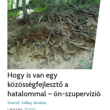
Hogy is van egy
közösségfejlesztő a
hatalommal – ön-szupervízió
Szerző:
Sélley Andrea
Lapszám:
2021/2