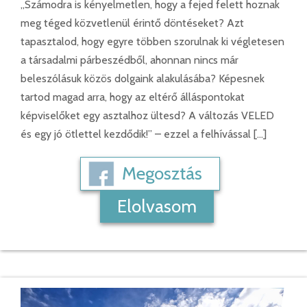
„Számodra is kényelmetlen, hogy a fejed felett hoznak
meg téged közvetlenül érintő döntéseket? Azt
tapasztalod, hogy egyre többen szorulnak ki végletesen
a társadalmi párbeszédből, ahonnan nincs már
beleszólásuk közös dolgaink alakulásába? Képesnek
tartod magad arra, hogy az eltérő álláspontokat
képviselőket egy asztalhoz ültesd? A változás VELED
és egy jó ötlettel kezdődik!” – ezzel a felhívással […]
Megosztás
Elolvasom