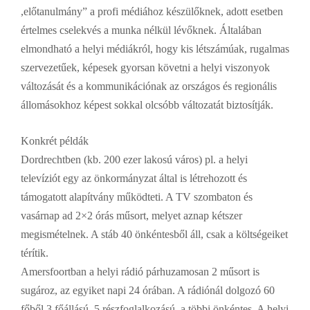
,előtanulmány” a profi médiához készülőknek, adott esetben
értelmes cselekvés a munka nélkül lévőknek. Általában
elmondható a helyi médiákról, hogy kis létszámúak, rugalmas
szervezetűek, képesek gyorsan követni a helyi viszonyok
változását és a kommunikációnak az országos és regionális
állomásokhoz képest sokkal olcsóbb változatát biztosítják.
Konkrét példák
Dordrechtben (kb. 200 ezer lakosú város) pl. a helyi
televíziót egy az önkormányzat által is létrehozott és
támogatott alapítvány működteti. A TV szombaton és
vasárnap ad 2×2 órás műsort, melyet aznap kétszer
megismételnek. A stáb 40 önkéntesből áll, csak a költségeiket
térítik.
Amersfoortban a helyi rádió párhuzamosan 2 műsort is
sugároz, az egyiket napi 24 órában. A rádiónál dolgozó 60
főből 3 főállású, 5 részfoglalkozású, a többi önkéntes. A helyi