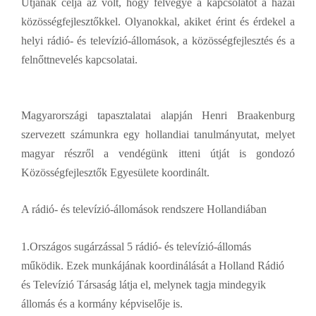
Útjának célja az volt, hogy felvegye a kapcsolatot a hazai
közösségfejlesztőkkel. Olyanokkal, akiket érint és érdekel a
helyi rádió- és televízió-állomások, a közösségfejlesztés és a
felnőttnevelés kapcsolatai.
Magyarországi tapasztalatai alapján Henri Braakenburg
szervezett számunkra egy hollandiai tanulmányutat, melyet
magyar részről a vendégünk itteni útját is gondozó
Közösségfejlesztők Egyesülete koordinált.
A rádió- és televízió-állomások rendszere Hollandiában
1.Országos sugárzással 5 rádió- és televízió-állomás
működik. Ezek munkájának koordinálását a Holland Rádió
és Televízió Társaság látja el, melynek tagja mindegyik
állomás és a kormány képviselője is.