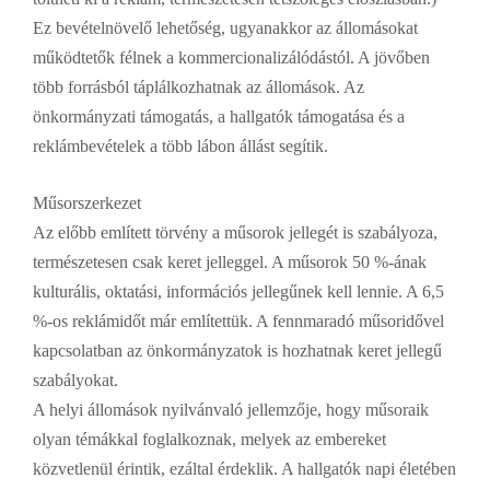
Ez bevételnövelő lehetőség, ugyanakkor az állomásokat
működtetők félnek a kommercionalizálódástól. A jövőben
több forrásból táplálkozhatnak az állomások. Az
önkormányzati támogatás, a hallgatók támogatása és a
reklámbevételek a több lábon állást segítik.
Műsorszerkezet
Az előbb említett törvény a műsorok jellegét is szabályoza,
természetesen csak keret jelleggel. A műsorok 50 %-ának
kulturális, oktatási, információs jellegűnek kell lennie. A 6,5
%-os reklámidőt már említettük. A fennmaradó műsoridővel
kapcsolatban az önkormányzatok is hozhatnak keret jellegű
szabályokat.
A helyi állomások nyilvánvaló jellemzője, hogy műsoraik
olyan témákkal foglalkoznak, melyek az embereket
közvetlenül érintik, ezáltal érdeklik. A hallgatók napi életében