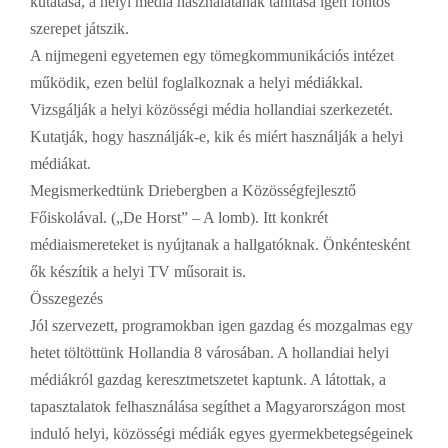
kutatása, a helyi média használatának tanítása igen fontos
szerepet játszik.
A nijmegeni egyetemen egy tömegkommunikációs intézet
működik, ezen belül foglalkoznak a helyi médiákkal.
Vizsgálják a helyi közösségi média hollandiai szerkezetét.
Kutatják, hogy használják-e, kik és miért használják a helyi
médiákat.
Megismerkedtünk Driebergben a Közösségfejlesztő
Főiskolával. („De Horst” – A lomb). Itt konkrét
médiaismereteket is nyújtanak a hallgatóknak. Önkéntesként
ők készítik a helyi TV műsorait is.
Összegezés
Jól szervezett, programokban igen gazdag és mozgalmas egy
hetet töltöttünk Hollandia 8 városában. A hollandiai helyi
médiákról gazdag keresztmetszetet kaptunk. A látottak, a
tapasztalatok felhasználása segíthet a Magyarországon most
induló helyi, közösségi médiák egyes gyermekbetegségeinek