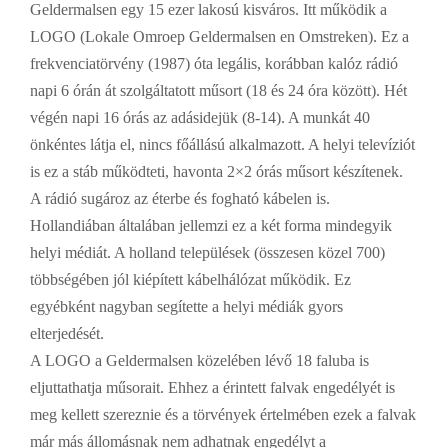
Geldermalsen egy 15 ezer lakosú kisváros. Itt működik a
LOGO (Lokale Omroep Geldermalsen en Omstreken). Ez a
frekvenciatörvény (1987) óta legális, korábban kalóz rádió
napi 6 órán át szolgáltatott műsort (18 és 24 óra között). Hét
végén napi 16 órás az adásidejük (8-14). A munkát 40
önkéntes látja el, nincs főállású alkalmazott. A helyi televíziót
is ez a stáb működteti, havonta 2×2 órás műsort készítenek.
A rádió sugároz az éterbe és fogható kábelen is.
Hollandiában általában jellemzi ez a két forma mindegyik
helyi médiát. A holland települések (összesen közel 700)
többségében jól kiépített kábelhálózat működik. Ez
egyébként nagyban segítette a helyi médiák gyors
elterjedését.
A LOGO a Geldermalsen közelében lévő 18 faluba is
eljuttathatja műsorait. Ehhez a érintett falvak engedélyét is
meg kellett szereznie és a törvények értelmében ezek a falvak
már más állomásnak nem adhatnak engedélyt a