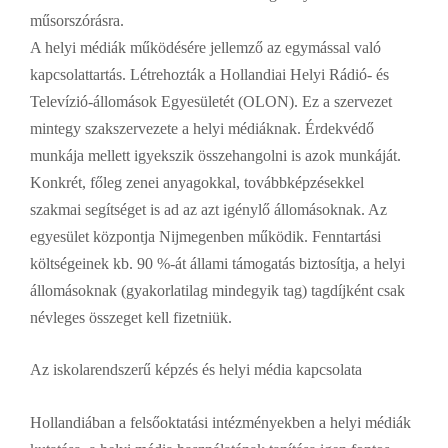
műsorszórásra.
A helyi médiák működésére jellemző az egymással való
kapcsolattartás. Létrehozták a Hollandiai Helyi Rádió- és
Televízió-állomások Egyesületét (OLON). Ez a szervezet
mintegy szakszervezete a helyi médiáknak. Érdekvédő
munkája mellett igyekszik összehangolni is azok munkáját.
Konkrét, főleg zenei anyagokkal, továbbképzésekkel
szakmai segítséget is ad az azt igénylő állomásoknak. Az
egyesület központja Nijmegenben működik. Fenntartási
költségeinek kb. 90 %-át állami támogatás biztosítja, a helyi
állomásoknak (gyakorlatilag mindegyik tag) tagdíjként csak
névleges összeget kell fizetniük.
Az iskolarendszerű képzés és helyi média kapcsolata
Hollandiában a felsőoktatási intézményekben a helyi médiák