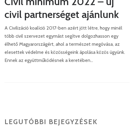
Civil minimum 2022 – új
civil partnerséget ajánlunk
A Civilizáció koalíció 2017-ben azért jött létre, hogy minél
több civil szervezet egymást segítve dolgozhasson egy
élhető Magyarországért, ahol a természet megóvása, az
elesettek védelme és közösségeink ápolása közös ügyünk.
Ennek az együttműködésnek a keretében…
LEGUTÓBBI BEJEGYZÉSEK