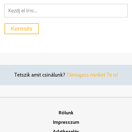
Tetszik amit csinálunk?
Támogass minket Te is!
Rólunk
Impresszum
Adatkezelés