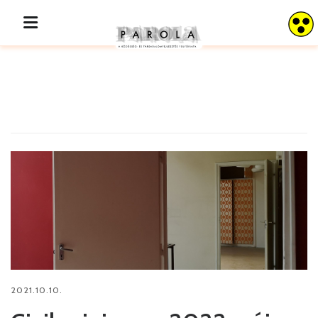
Címke archívum: Civil
fenntarthatósági index
2021.10.10.