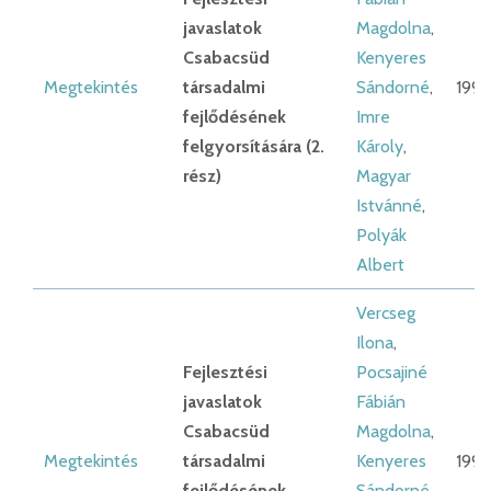
javaslatok
Magdolna
,
Csabacsüd
Kenyeres
Megtekintés
társadalmi
Sándorné
,
1992
fejlődésének
Imre
felgyorsítására (2.
Károly
,
rész)
Magyar
Istvánné
,
Polyák
Albert
Vercseg
Ilona
,
Fejlesztési
Pocsajiné
javaslatok
Fábián
Csabacsüd
Magdolna
,
Megtekintés
társadalmi
Kenyeres
1992
fejlődésének
Sándorné
,