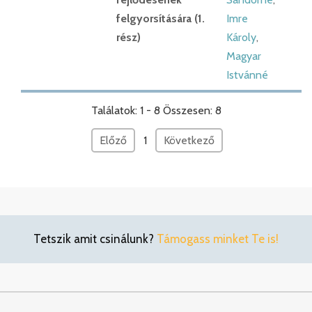
felgyorsítására (1.
Imre
rész)
Károly
,
Magyar
Istvánné
Találatok: 1 - 8 Összesen: 8
Előző
1
Következő
Tetszik amit csinálunk?
Támogass minket Te is!