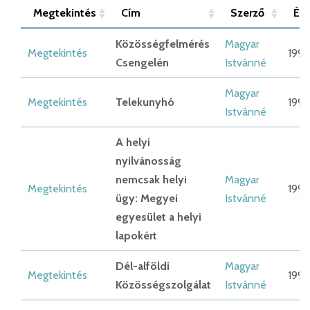
Megtekintés
Cím
Szerző
Év
Közösségfelmérés
Magyar
Megtekintés
1994
Csengelén
Istvánné
Magyar
Megtekintés
Telekunyhó
1994
Istvánné
A helyi
nyilvánosság
nemcsak helyi
Magyar
Megtekintés
1994
ügy: Megyei
Istvánné
egyesület a helyi
lapokért
Dél-alföldi
Magyar
Megtekintés
1993
Közösségszolgálat
Istvánné