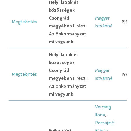
Helyi lapok és
közösségek
Csongrád
Magyar
Megtekintés
1993
megyében II.rész:
Istvánné
Az önkormányzat
mi vagyunk
Helyi lapok és
közösségek
Csongrád
Magyar
Megtekintés
1993
megyében I. rész.:
Istvánné
Az önkormányzat
mi vagyunk
Vercseg
Ilona
,
Pocsajiné
Fejlesztési
Fábián