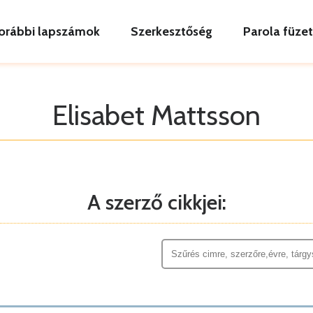
orábbi lapszámok
Szerkesztőség
Parola füze
Elisabet Mattsson
A szerző cikkjei: