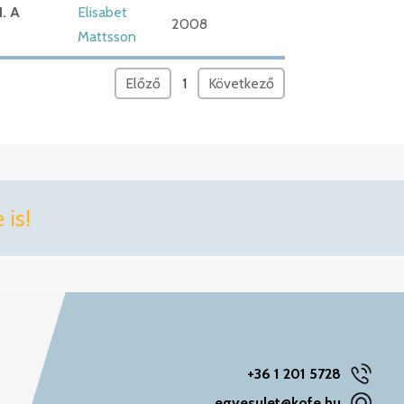
. A
Elisabet
2008
Mattsson
Előző
1
Következő
is!
+36 1 201 5728
egyesulet@kofe.hu