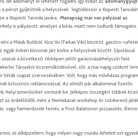
ni, de adományt el lehetett fogadni, így indult az
adománygyűjt
 a pénzt gyűjtötték a helyszínek. legtöbbször a Kispesti Tanodá
ze a Kispesti Tanoda javára.
Manapság már van pályázat az
nhely is pályázott, amelyet a kiírás miatt nem tudtunk támogatni
lni a Másik Boltból, Kicsi Vu (Farkas Viki) bisztrót, gasztro-cafeté
Az egyik évben kisvonat járt körbe a helyszínek között. Sípolással
 utasok a következő, térképen jelölt garázsvásárhelyszín felé.
erlei Társaskör közreműködésével, sőt, a mai napig szokott lenn
lei Séták csapat szervezésében. Volt, hogy más művházas progra
mát kölcsönös reklámozással. Az elmúlt pár alkalommal fizetős
nk, helyi ismerősöket vontunk be. Jelképes összegért többek közö
t az érdeklődők, mint a Nemiskacat workshop és színkereső játék
tás, vagy farmerdzseki festés, a Post Balatonon pizzasütés, illetve
ramot, és elképzeltem, hogy milyen nagy munka lehetett ezt egyedü