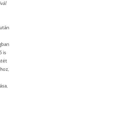
ivál
 után
ogban
 is
átét
thoz,
ása,