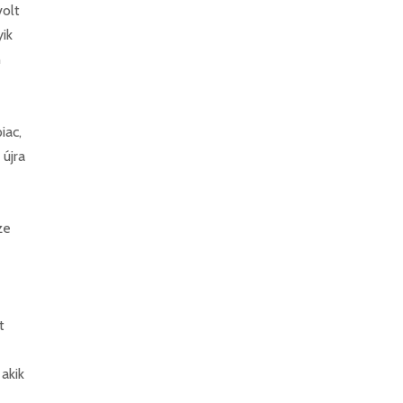
olt
ik
n
iac,
 újra
ze
t
akik