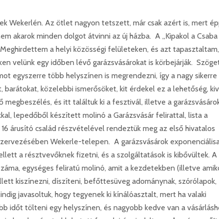
ek Wekerlén. Az ötlet nagyon tetszett, már csak azért is, mert é
 nem akarok minden dolgot átvinni az új házba. A „Kipakol a Csaba
. Meghirdettem a helyi közösségi felületeken, és azt tapasztaltam,
en velünk egy időben lévő garázsvásárokat is körbejárják. Szöge
ot egyszerre több helyszínen is megrendezni, így a nagy sikerre
 barátokat, közelebbi ismerősöket, kit érdekel ez a lehetőség, kiv
megbeszélés, és itt találtuk ki a fesztivál, illetve a garázsvásáro
fikkal, lepedőből készített molinó a Garázsvásár felirattal, lista a
 16 árusító család részvételével rendeztük meg az első hivatalos
 szervezésében Wekerle-telepen. A garázsvásárok exponenciális
llett a résztvevőknek fizetni, és a szolgáltatások is kibővültek. A
záma, egységes feliratú molinó, amit a kezdetekben (illetve amik
llett kiszínezni, díszíteni, befőttesüveg adománynak, szórólapok,
Mindig javasoltuk, hogy tegyenek ki kínálóasztalt, mert ha valaki
b időt tölteni egy helyszínen, és nagyobb kedve van a vásárlás