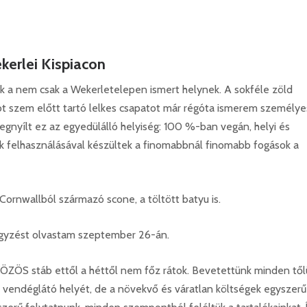
erlei Kispiacon
k a nem csak a Wekerletelepen ismert helynek. A sokféle zöld
ot szem előtt tartó lelkes csapatot már régóta ismerem személye
gnyílt ez az egyedülálló helyiség: 100 %-ban vegán, helyi és
 felhasználásával készültek a finomabbnál finomabb fogások a
Cornwallból származó scone, a töltött batyu is.
gyzést olvastam szeptember 26-án.
a KÖZÖS stáb ettől a héttől nem főz rátok. Bevetettünk minden tő
b vendéglátó helyét, de a növekvő és váratlan költségek egyszer