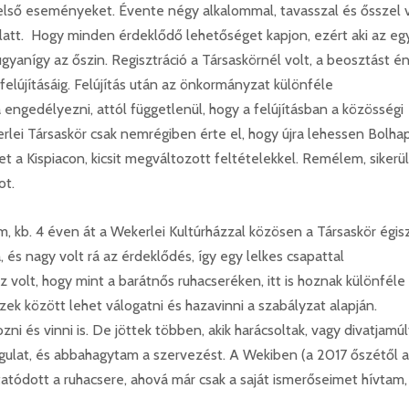
ső eseményeket. Évente négy alkalommal, tavasszal és ősszel v
att. Hogy minden érdeklődő lehetőséget kapjon, ezért aki az egy
ugyanígy az őszin. Regisztráció a Társaskörnél volt, a beosztást é
 felújításáig. Felújítás után az önkormányzat különféle
engedélyezni, attól függetlenül, hogy a felújításban a közösségi
lei Társaskör csak nemrégiben érte el, hogy újra lehessen Bolhap
 a Kispiacon, kicsit megváltozott feltételekkel. Remélem, sikerül
ot.
, kb. 4 éven át a Wekerlei Kultúrházzal közösen a Társaskör égis
 és nagy volt rá az érdeklődés, így egy lelkes csapattal
volt, hogy mint a barátnős ruhacseréken, itt is hoznak különféle
ezek között lehet válogatni és hazavinni a szabályzat alapján.
ni és vinni is. De jöttek többen, akik harácsoltak, vagy divatjamúl
ngulat, és abbahagytam a szervezést. A Wekiben (a 2017 őszétől a
tódott a ruhacsere, ahová már csak a saját ismerőseimet hívtam, 