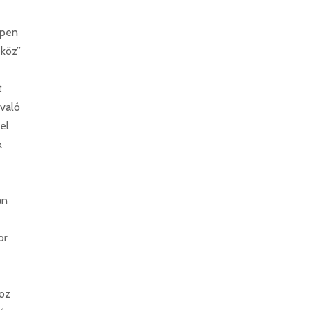
ppen
 köz”
t
 való
el
k
an
or
hoz