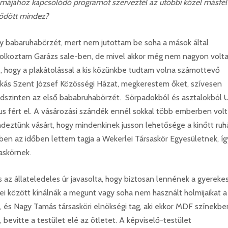
émájához kapcsolódó programot szerveztél az utóbbi közel másfél
dődött mindez?
gy babaruhabörzét, mert nem jutottam be soha a mások által
dolkoztam Garázs sale-ben, de mivel akkor még nem nagyon volt
 hogy a plakátolással a kis közünkbe tudtam volna számottevő
nkás Szent József Közösségi Házat, megkerestem őket, szívesen
földszinten az első bababruhabörzét. Sörpadokból és asztalokból 
us fért el. A vásározási szándék ennél sokkal több emberben volt
ndeztünk vásárt, hogy mindenkinek jusson lehetősége a kinőtt ruh
bben az időben lettem tagja a Wekerlei Társaskör Egyesületnek, íg
saskörnek.
 az állateledeles úr javasolta, hogy biztosan lennének a gyereke
tei között kínálnák a megunt vagy soha nem használt holmijaikat a
 és Nagy Tamás társasköri elnökségi tag, aki ekkor MDF színekbe
 bevitte a testület elé az ötletet. A képviselő-testület