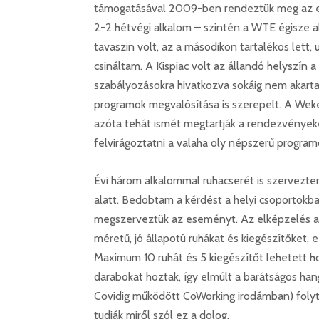
támogatásával 2009-ben rendeztük meg az el
2-2 hétvégi alkalom
–
szintén a WTE égisze al
tavaszin volt, az a másodikon tartalékos lett, 
csináltam. A Kispiac volt az állandó helyszín a
szabályozásokra hivatkozva sokáig nem akarta 
programok megvalósítása is szerepelt. A Weker
azóta tehát ismét megtartják a rendezvényeket
felvirágoztatni a valaha oly népszerű program
Évi három alkalommal ruhacserét is szerveztem
alatt. Bedobtam a kérdést a helyi csoportokba,
megszerveztük az eseményt. Az elképzelés az 
méretű, jó állapotú ruhákat és kiegészítőket, 
Maximum 10 ruhát és 5 kiegészítőt lehetett hoz
darabokat hoztak, így elmúlt a barátságos ha
Covidig működött CoWorking irodámban) folyta
tudják miről szól ez a dolog.