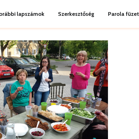
orábbi lapszámok
Szerkesztőség
Parola füze