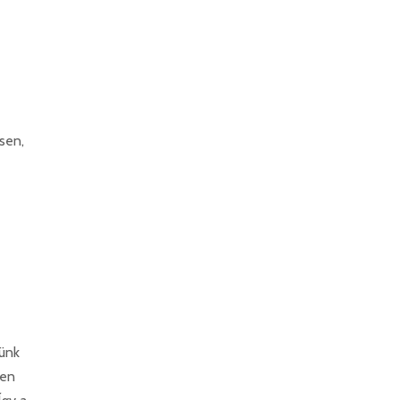
sen,
lünk
űen