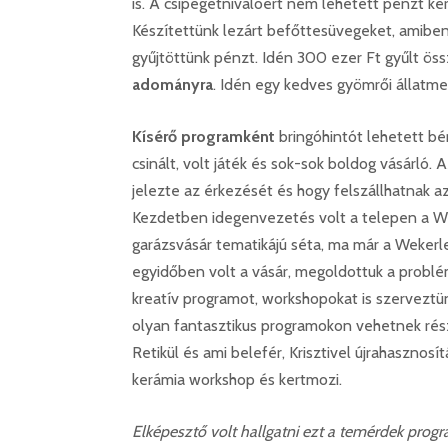
is. A csipegetnivalóért nem lehetett pénzt kér
Készítettünk lezárt befőttesüvegeket, amiben
gyűjtöttünk pénzt. Idén 300 ezer Ft gyűlt öss
adományra
. Idén egy kedves gyömrői állatme
Kísérő programként
bringóhintót lehetett bére
csinált, volt játék és sok-sok boldog vásárló. 
jelezte az érkezését és hogy felszállhatnak az
Kezdetben idegenvezetés volt a telepen a Wek
garázsvásár tematikájú séta, ma már a Weker
egyidőben volt a vásár, megoldottuk a problé
kreatív programot, workshopokat is szerveztü
olyan fantasztikus programokon vehetnek rész
Retikül és ami belefér, Krisztivel újrahasznosí
kerámia workshop és kertmozi.
Elképesztő volt hallgatni ezt a temérdek prog