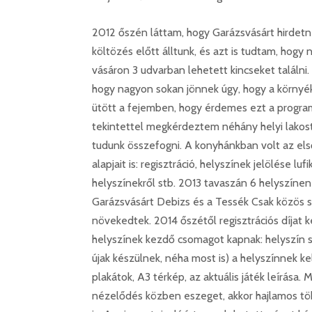
2012 őszén láttam, hogy Garázsvásárt hirdetn
költözés előtt álltunk, és azt is tudtam, hogy
vásáron 3 udvarban lehetett kincseket találni
hogy nagyon sokan jönnek úgy, hogy a környék
ütött a fejemben, hogy érdemes ezt a program
tekintettel megkérdeztem néhány helyi lakost,
tudunk összefogni. A konyhánkban volt az első 
alapjait is: regisztráció, helyszínek jelölése lu
helyszínekről stb. 2013 tavaszán 6 helyszínen
Garázsvásárt Debizs és a Tessék Csak közös
növekedtek. 2014 őszétől regisztrációs díjat ke
helyszínek kezdő csomagot kapnak: helyszín s
újak készülnek, néha most is) a helyszínnek ke
plakátok, A3 térkép, az aktuális játék leírása. 
nézelődés közben eszeget, akkor hajlamos töb