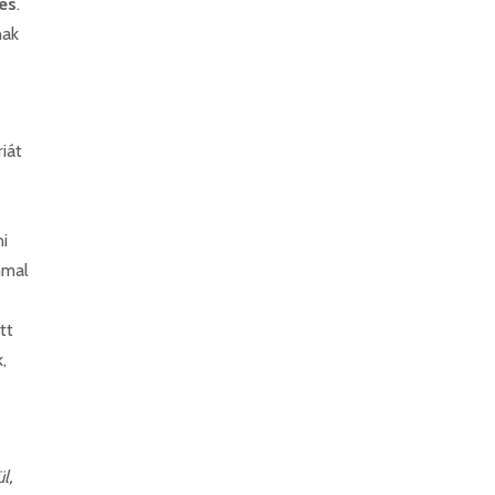
és
.
nak
.
riát
i
mmal
tt
,
l,