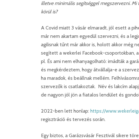
illetve minimális segítséggel megszervezni. Mi 
körül is?
A Covid miatt 3 vásár elmaradt, jól esett a p
már nem akartam egyedül szervezni, és a leg
agilisnak tűnt már akkor is, holott akkor még 
segített a wekerlei Facebook-csoportokban, a 
pl. És ami nem elhanyagolható: imádták a gará
és megkérdeztem, hogy átvállalja-e a szervez
ha maradok, és beállnak mellém. Felhívásomra
szervezők is csatlakoztak. Név és lakcím alapj
de nagyon jól jön a fiatalos lendület és gon
2022-ben lett honlap:
https://www.wekerleig
regisztráció és tervezés során.
Egy biztos, a Garázsvásár Fesztivál sikere tö