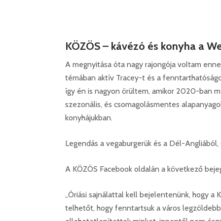
KÖZÖS – kávézó és konyha a Wek
A megnyitása óta nagy rajongója voltam enne
témában aktív Tracey-t és a fenntarthatóság
így én is nagyon örültem, amikor 2020-ban me
szezonális, és csomagolásmentes alapanyagok
konyhájukban.
Legendás a vegaburgerük és a Dél-Angliából, 
A KÖZÖS Facebook oldalán a következő beje
„Óriási sajnálattal kell bejelentenünk, hogy 
telhetőt, hogy fenntartsuk a város legzöldeb