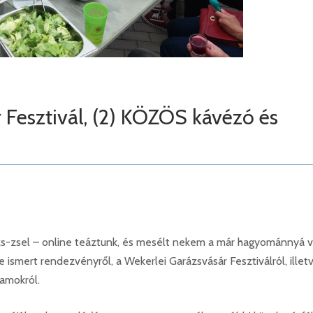
r Fesztivál, (2) KÖZÖS kávézó és
s-zsel – online teáztunk, és mesélt nekem a már hagyománnyá v
ismert rendezvényről, a Wekerlei Garázsvásár Fesztiválról, illet
amokról.