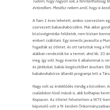
Tudom, hogy nagyon sok, a fenntarthatóság t
évtizedben. Mesélsz nekem arról, hogy is kez
A fiam 2 éves lehetett, amikor szerveztem e
szervezett babaruhabörzékre. Már akkor gon
közösségimédia-felületek, nem bíztam benne,
embert csábítani. Egy ismerős javasolta a Mu
fogadták az ötletet, és ott tartottuk meg a 
alakban rendeztük be a termet, ahol kb. 20 ár
meg, így volt, hogy évente 6 alkalommal is re
és játékokat, babás kiegészítőket árusítani. E
bababruhabörze állandó programja lett a Tár
Nagy volt az érdeklődés mindig a börzéken, és
családokon kívül mások is, akik bolhapiac kere
Kispiacon. Az ötletet felvetettem a WTE-ben,
képviselő volt a 19. kerületi Önkormányzatban,