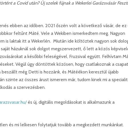
történt a Covid után? Új szelek fújnak a Wekerlei Garázsvásár Feszt
ihenés ebben az időben. 2021 őszén volt a következő vásár, de ez
jobbkor feltűnt Máté. Vele a Wekiben ismerkedtem meg. Nagyon
nem is laktak itt a Wekerlén. Miután ide költöztek nagyon sok dol
saját házuknál sok dolgot megszervezett, ő lett a közös képviselő
zsvásárokat a későbbi feleségével, Fruzsival együtt. Felhívtam M
éseket. Végül úgy döntöttek közösen, hogy csatlakoznak a csapa
 beszállt még Detti is hozzánk, és Mátéékon keresztül újabb
án szinte az összes árust ismerem már, tudom kinek mi a specialit
dolkodás a szervezésben.
arazsvasar.hu/
és új, digitális megoldásokat is alkalmazunk a
retlen és mi lelkesen folytatjuk tovább a megkezdett munkánkat.