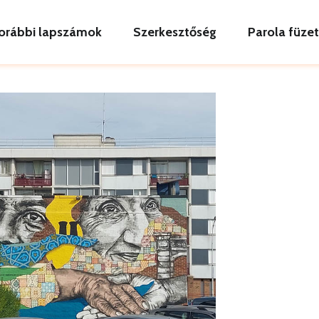
orábbi lapszámok
Szerkesztőség
Parola füze