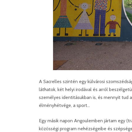
A Sacrelles szintén egy külvárosi szomszédság,
láthatok, két helyi irodával és arról beszélg
személyes identitásukban is, és mennyit tud a
élményhétvége, a sport…
Egy másik napon Angoulemben jártam egy (tra
közösségi program nehézségeibe és szépségeib