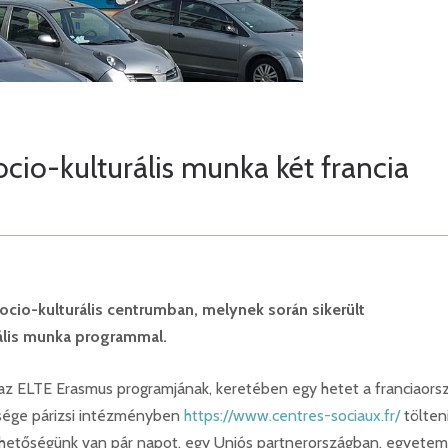
cio-kulturális munka két francia
zocio-kulturális centrumban, melynek során sikerült
ális munka programmal.
z ELTE Erasmus programjának, keretében egy hetet a franciaorsz
etsége párizsi intézményben
https://www.centres-sociaux.fr/
tölteni
ehetőségünk van pár napot, egy Uniós partnerországban, egyetem