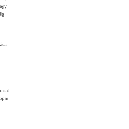
vagy
ig
ása,
)
ocial
ópai