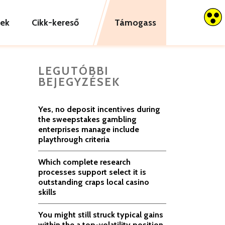
tek
Cikk-kereső
Támogass
LEGUTÓBBI
BEJEGYZÉSEK
Yes, no deposit incentives during
the sweepstakes gambling
enterprises manage include
playthrough criteria
Which complete research
processes support select it is
outstanding craps local casino
skills
You might still struck typical gains
within the a top-volatility position,