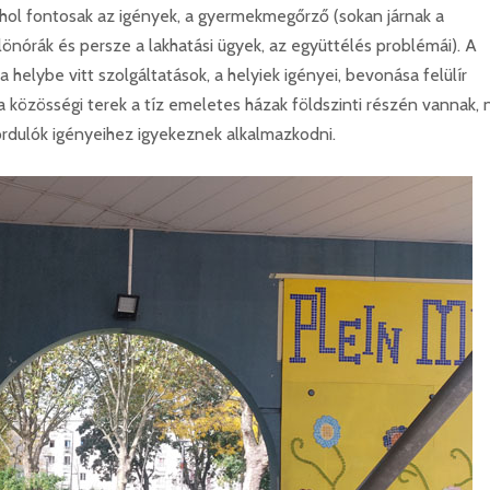
 fontosak az igények, a gyermekmegőrző (sokan járnak a
lönórák és persze a lakhatási ügyek, az együttélés problémái). A
a helybe vitt szolgáltatások, a helyiek igényei, bevonása felülír
a közösségi terek a tíz emeletes házak földszinti részén vannak,
ordulók igényeihez igyekeznek alkalmazkodni.