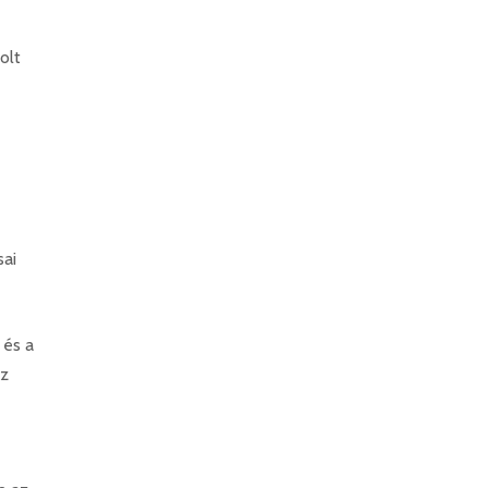
olt
sai
 és a
az