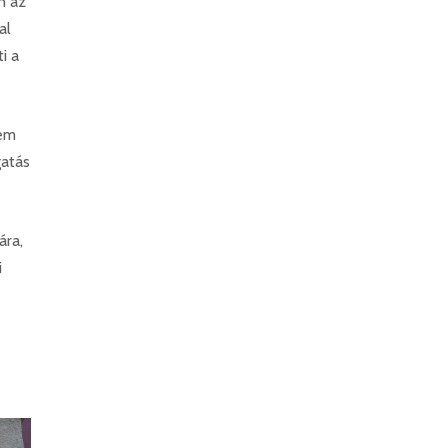
n az
al
i a
nem
gatás
ára,
i