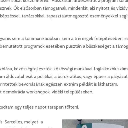
önösen sokat köszönhetek. Hosszasan átbeszéltük a program sorá
sznek. Ők elsősorban támogatnak, mindenkit, aki nyitott és vízióv
 képzéssel, tanácsokkal, tapasztalatmegosztó eseményekkel segít
ugyanis sem a kommunikációban, sem a tréningek felépítésében 
es bemutatott programok esetében pusztán a büszkeséget a támo
szólása, közösségfejlesztők, közösségi munkával foglalkozók szám
m áldozatul esik a politikai, a bürokratikus, vagy éppen a pályázat
 érintettek bevonásának egészen extrém példáit is láthattam,
tt demokrácia workshopok, vidéki településeken.
dtam egy teljes napot terepen tölteni.
is-Sarcelles, melyet a