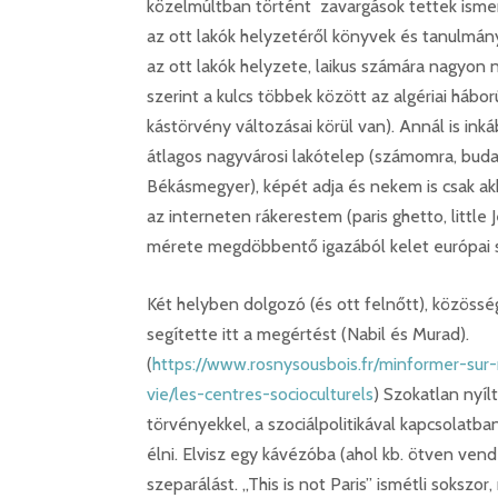
közelmúltban történt zavargások tettek ismer
az ott lakók helyzetéről könyvek és tanulmány
az ott lakók helyzete, laikus számára nagyon 
szerint a kulcs többek között az algériai háb
kástörvény változásai körül van). Annál is ink
átlagos nagyvárosi lakótelep (számomra, buda
Békásmegyer), képét adja és nekem is csak akko
az interneten rákerestem (paris ghetto, little
mérete megdöbbentő igazából kelet európai
Két helyben dolgozó (és ott felnőtt), közösség
segítette itt a megértést (Nabil és Murad).
(
https://www.rosnysousbois.fr/minformer-sur
vie/les-centres-socioculturels
) Szokatlan nyíl
törvényekkel, a szociálpolitikával kapcsolatb
élni. Elvisz egy kávézóba (ahol kb. ötven vendé
szeparálást. „This is not Paris” ismétli soksz