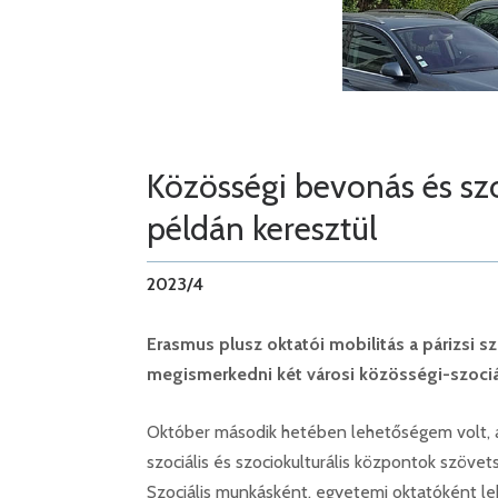
Közösségi bevonás és szo
példán keresztül
2023/4
Erasmus plusz oktatói mobilitás a párizsi s
megismerkedni két városi közösségi-szoci
Október második hetében lehetőségem volt, a
szociális és szociokulturális központok szöv
Szociális munkásként, egyetemi oktatóként l