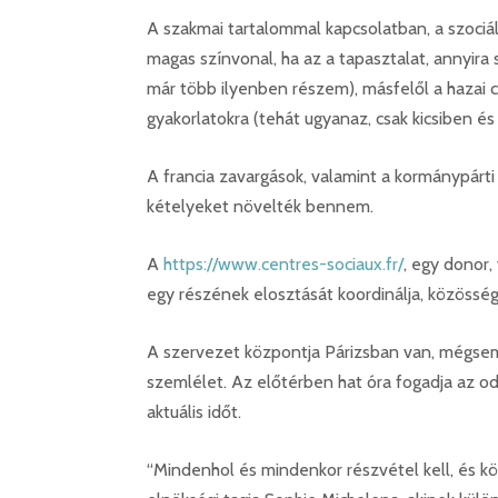
A szakmai tartalommal kapcsolatban, a szociál
magas színvonal, ha az a tapasztalat, annyira 
már több ilyenben részem), másfelől a hazai
gyakorlatokra (tehát ugyanaz, csak kicsiben é
A francia zavargások, valamint a kormánypárti s
kételyeket növelték bennem.
A
https://www.centres-sociaux.fr/
, egy donor,
egy részének elosztását koordinálja, közösségf
A szervezet központja Párizsban van, mégse
szemlélet. Az előtérben hat óra fogadja az 
aktuális időt.
“Mindenhol és mindenkor részvétel kell, és k