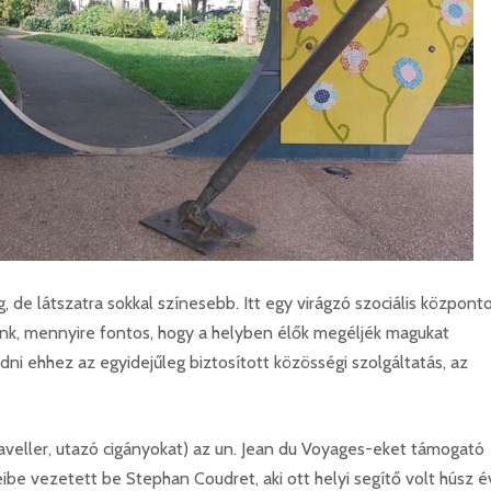
 de látszatra sokkal színesebb. Itt egy virágzó szociális központ
etünk, mennyire fontos, hogy a helyben élők megéljék magukat
dni ehhez az egyidejűleg biztosított közösségi szolgáltatás, az
veller, utazó cigányokat) az un. Jean du Voyages-eket támogató
e vezetett be Stephan Coudret, aki ott helyi segítő volt húsz év