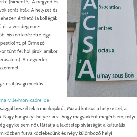
tté (hírhedté). A negyed és
ok sorát írták. A helyzet és
nehezen érthető (a kollégák
orú és a vendégmun-
ább, hiszen kinézetre egy
pestiként, pl Őrmező,
r tűnt fel hol járok, amikor
 Jerusalem). A negyedek
 szemmel.
i- és ifjúsági munkás
-ma-ville/mon-cadre-de-
tsággal beszéltek a munkájukról, Murad kritikus a helyzettel, a
an. Nagy hangsúlyt helyez arra, hogy magyarként megértsem, milyen
g egyike sem nő), láttatja a lakótelep sivárságát a kulturális
or, miközben futva közlekedünk és négy különböző helyi