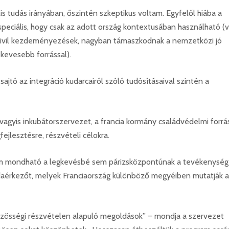
is tudás irányában, őszintén szkeptikus voltam. Egyfelől hiába a
speciális, hogy csak az adott ország kontextusában használható (v
 civil kezdeményezések, nagyban támaszkodnak a nemzetközi jó
s kevesebb forrással).
ajtó az integráció kudarcairól szóló tudósításaival szintén a
 vagyis inkubátorszervezet, a francia kormány családvédelmi forrá
ejlesztésre, részvételi célokra.
m mondható a legkevésbé sem párizsközpontúnak a tevékenység
odaérkezőt, melyek Franciaország különböző megyéiben mutatják 
özösségi részvételen alapuló megoldások” – mondja a szervezet