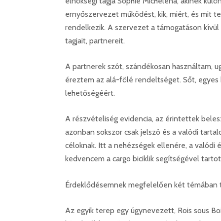
elnökségi tagja Sophie Michelena, akinek kül
ernyőszervezet működést, kik, miért, és mit te
rendelkezik. A szervezet a támogatáson kívül
tagjait, partnereit.
A partnerek szót, szándékosan használtam, 
éreztem az alá-fölé rendeltséget. Sőt, egy
lehetőségéért.
A részvételiség evidencia, az érintettek bele
azonban sokszor csak jelszó és a valódi tartalo
céloknak. Itt a nehézségek ellenére, a valódi
kedvencem a cargo biciklik segítségével tarto
Érdeklődésemnek megfelelően két témában tu
Az egyik terep egy úgynevezett, Rois sous Bo