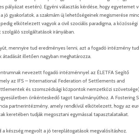
es pályázat esetén). Egyéni választás kérdése, hogy egyetemet 
 a jó gyakorlatok, a szakmám új lehetőségeinek megismerése mind
pedig elkötelezett vagyok a civil szociális paradigma, a közösségi
t szolgáló szolgáltatások irányában.
yút, mennyire tud eredményes lenni, azt a fogadó intézmény tud
k átadását illetően nagyban meghatározza.
s centrumnak nevezett fogadó intézménnyel az ÉLETFA Segítő
 mely az IFS – International Federation of Settlements and
 settlementek és szomszédsági központok nemzetközi szövetsége
 egyesületben önkénteskedő tagot tanulmányúthoz. A Fostering S
ncia partnerintézmény, amely rendkívül elkötelezett, hogy az eur
utak keretében tudják megosztani egymással tapasztalataikat.
nd a készség megvolt a jó tereplátogatások megvalósításhoz.