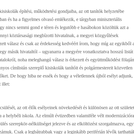
isiskolák építési, működtetési gondjaiba, az ott tanítók helyzetébe
an és ha a figyelmes olvasó emlékezik, e tárgyban miniszteriális
 hogy nincs semmi gond e téren és legutóbb e hasábokon közöltük azt a
ennyi köztársasági megbízotti hivatalnak, a megyei közgyűlések
zett válasz és csak az érdekesség kedvéért írom, hogy míg az egyikből 
 egy másik hivataltól – ugyanarra a megyére vonatkoztatva hosszú listát
atalokról, noha meleghangú válasz is érkezett és együttműködést fölajá
nyos címlistán szereplő kisiskolák tanítóit és polgármestereit közvetlen
őket. De hogy hiba ne essék és hogy a véletlennek újból esélyt adjunk,
illet:
ülését, az ott élők esélyeinek növekedését és különösen az ott születet
a a helybéli iskola. Az elmúlt évtizedben valamiféle vélt modernizációr
ülés szerepkör-nélküliséget jelezve és az elköltözést szorgalmazva, egyf
zámuk. Csak a legbátrabbak vagy a leginkább periférián lévők tarthattá