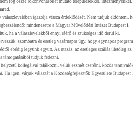
 nem fog össze rokonvonásokat mutató településekkel, intézményekkel,
marad.
 válaszlevelében igazolja vissza érdeklődését. Nem tudjuk eldönteni, 
egbeszélendő; mindenesetre a Magyar Művelődési Intézet Budapest I.,
laltuk, ha a válaszlevelekből ennyi ráérő és szükséges idő derül ki.
tervezzük, szombatra és esetleg vasárnapra úgy, hogy egynapos program
dtől ebédig legyünk együtt. Az utazás, az esetleges szállás illetőleg az
es támogatásából tudjuk fedezni.
helyzetű kollegáival találkozni, velük eszmét cserélni, közös tennivaló
i. Ha igen, várjuk válaszát a Közösségfejlesztők Egyesülete Budapest