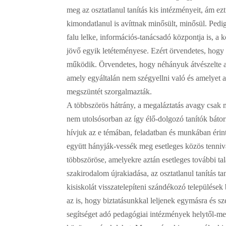
meg az osztatlanul tanítás kis intézményeit, ám ezt
kimondatlanul is avíttnak minősült, minősül. Pedig 
falu lelke, információs-tanácsadó központja is, a 
jövő egyik letéteményese. Ezért örvendetes, hogy t
működik. Örvendetes, hogy néhányuk átvészelte az 
amely egyáltalán nem szégyellni való és amelyet 
megszüntét szorgalmazták.
A többszörös hátrány, a megaláztatás avagy csak m
nem utolsósorban az így élő-dolgozó tanítók bátor
hívjuk az e témában, feladatban és munkában érin
együtt hányják-vessék meg esetleges közös tenni
többszöröse, amelyekre aztán esetleges további tal
szakirodalom újrakiadása, az osztatlanul tanítás 
kisiskolát visszatelepíteni szándékozó települése
az is, hogy biztatásunkkal leljenek egymásra és sz
segítséget adó pedagógiai intézmények helytől-megy