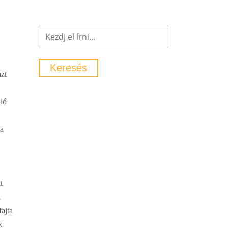
azt
nló
 a
t
a
ajta
k