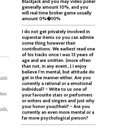
Blackjack and you may video poker
generally amount 10%, and you
will real time broker game usually
amount 0%�10%
I do not get privately involved in
superstar items so you can admire
some thing however their
contributions. We earliest read one
of his tracks once i was 13 years of
age and are smitten. (more often
than not, in any event…) I enjoy
believe I’m mental, but attitude do
get in the manner either. Are you
kből
currently a rational or a emotional
individual? ~ Write to us one of
gben
your favourite stars or performers
or writers and singers and just why
your honor your/their? ~ Are you
ztőt,
currently an even more mental or a
far more psychological person?