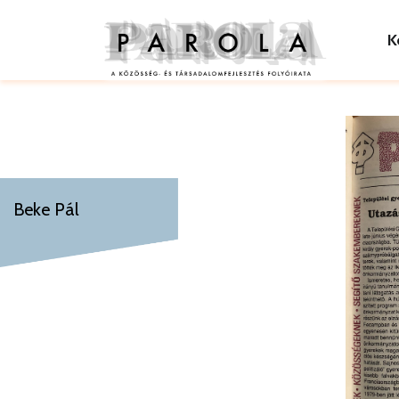
K
Beke Pál