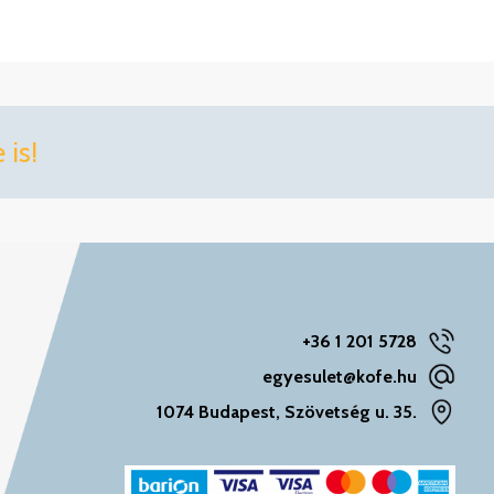
is!
+36 1 201 5728
egyesulet@kofe.hu
1074 Budapest, Szövetség u. 35.