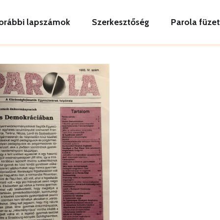
orábbi lapszámok
Szerkesztőség
Parola füze