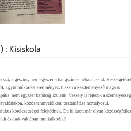
 : Kisiskola
a szó, a gesztus, nem egyszer a hangszín és néha a csend. Beszélgetése
okból. Együttműködést eredményez, hiszen a kezdeményező maga is
pátia, nem egyszer barátság születik. Veszély is rejtezik a személyessé
davalósiakba, közös tennivalóikba; tisztánlátása homályosul,
tikus kötelezettségei felejtődnek. De ki látott már olyan közösségfejles
enkit és csak vaktában munkálkodik?