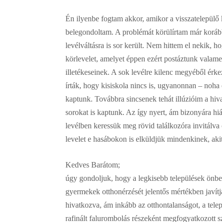
Én ilyenbe fogtam akkor, amikor a visszatelepülő k
belegondoltam. A problémát körülírtam már korább
levélváltásra is sor került. Nem hittem el nekik,
körlevelet, amelyet éppen ezért postáztunk valam
illetékeseinek. A sok levélre kilenc megyéből érke
írták, hogy kisiskola nincs is, ugyanonnan – noha
kaptunk. Továbbra sincsenek tehát illúzióim a hiv
sorokat is kaptunk. Az így nyert, ám bizonyára hiá
levélben keressük meg rövid találkozóra invitálva 
levelet e hasábokon is elküldjük mindenkinek, akit 
Kedves Barátom;
úgy gondoljuk, hogy a legkisebb települések önbecs
gyermekek otthonérzését jelentős mértékben javítj
hivatkozva, ám inkább az otthontalanságot, a telep
rafinált falurombolás részeként megfogyatkozott s