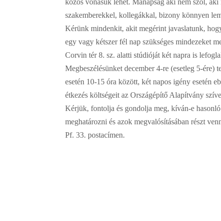
közös vonásuk lehet. Manapság aki nem szól, aki
szakemberekkel, kollegákkal, bizony könnyen le
Kérünk mindenkit, akit megérint javaslatunk, hogy
egy vagy kétszer fél nap szükséges mindezeket m
Corvin tér 8. sz. alatti stúdióját két napra is lefog
Megbeszélésünket december 4-re (esetleg 5-ére) 
esetén 10-15 óra között, két napos igény esetén ebé
étkezés költségeit az Országépítő Alapítvány szív
Kérjük, fontolja és gondolja meg, kíván-e hasonló 
meghatározni és azok megvalósításában részt venn
Pf. 33. postacímen.