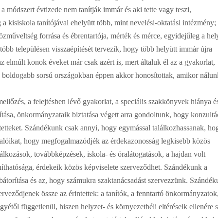
 a módszert évtizede nem tanítják immár és aki tette vagy teszi,
a kisiskola tanítójával ehelyütt több, mint nevelési-oktatási intézmény;
közműveltség forrása és ébrentartója, mérték és mérce, egyidejűleg a hel
öbb településen visszaépítését tervezik, hogy több helyütt immár újra
elmúlt konok éveket már csak azért is, mert általuk él az a gyakorlat,
a boldogabb sorsú országokban éppen akkor honosítottak, amikor nálun
ellőzés, a felejtésben lévő gyakorlat, a speciális szakkönyvek hiánya é
ítása, önkormányzataik biztatása végett arra gondoltunk, hogy konzultá
tetteket. Szándékunk csak annyi, hogy egymással találkozhassanak, ho
valóikat, hogy megfogalmazódjék az érdekazonosság legkisebb közös
álkozások, továbbképzések, iskola- és óralátogatások, a hajdan volt
taníthatósága, érdekeik közös képviselete szerveződhet. Szándékunk a
k bátorítása és az, hogy számukra szaktanácsadást szervezzünk. Szándé
erveződjenek össze az érintettek: a tanítók, a fenntartó önkormányzatok
étől függetlenül, hiszen helyzet- és környezetbéli eltéréseik ellenére 