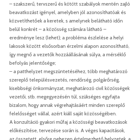
– szakszerű, tervszerű és kötött szabályok mentén zajló
beavatkozást igényel, amelyben jól azonosíthatóak és
közvetíthetőek a keretek, s amelynek belátható időn
belül konkrét – a közösség számára látható –
eredménye lesz (lehet); a probléma észlelése a helyi
lakosok között elsősorban érzelmi alapon azonosítható,
így megnő a vezetők hozzáállásának súlya, a mérséklő
befolyás jelentősége;
– a patthelyzet megszüntetéséhez, több meghatározó
szereplő településvezetés, rendőrség, polgárőrség,
kisebbségi önkormányzat, meghatározó civil közösségek
vezetői, stb. megegyezésén túl, szükséges egyfajta
bizalom, hogy annak végrehajtásáért minden szereplő
felelősséget vállal, azért kiáll saját közösségében.
A konzultáció gyakori műfaj a közösségi beavatkozások
előkészítése, tervezése során is. A véges kapacitások,
az összetett, elsőre nehezen értelmezhető helyzetek, a