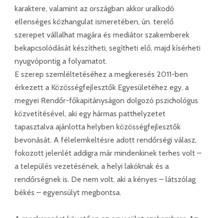
karaktere, valamint az országban akkor uralkodó
ellenséges közhangulat ismeretében, ún. terelő
szerepet vállalhat magára és mediátor szakemberek
bekapcsolódását készítheti, segítheti elő, majd kísérheti
nyugvópontig a folyamatot.
E szerep szemléltetéséhez a megkeresés 2011-ben
érkezett a Közösségfejlesztők Egyesületéhez egy, a
megyei Rendőr-főkapitányságon dolgozó pszichológus
közvetítésével, aki egy hármas patthelyzetet
tapasztalva ajánlotta helyben közösségfejlesztők
bevonását. A félelemkeltésre adott rendőrségi válasz,
fokozott jelenlét addigra már mindenkinek terhes volt –
a település vezetésének, a helyi lakóknak és a
rendőrségnek is. De nem volt, aki a kényes – látszólag
békés – egyensúlyt megbontsa.