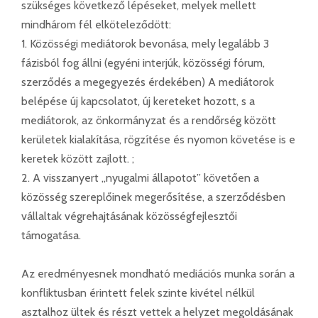
szükséges következő lépéseket, melyek mellett
mindhárom fél elköteleződött:
1. Közösségi mediátorok bevonása, mely legalább 3
fázisból fog állni (egyéni interjúk, közösségi fórum,
szerződés a megegyezés érdekében) A mediátorok
belépése új kapcsolatot, új kereteket hozott, s a
mediátorok, az önkormányzat és a rendőrség között
kerületek kialakítása, rögzítése és nyomon követése is e
keretek között zajlott. ;
2. A visszanyert „nyugalmi állapotot” követően a
közösség szereplőinek megerősítése, a szerződésben
vállaltak végrehajtásának közösségfejlesztői
támogatása.
Az eredményesnek mondható mediációs munka során a
konfliktusban érintett felek szinte kivétel nélkül
asztalhoz ültek és részt vettek a helyzet megoldásának