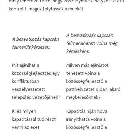
mely lehetővé tette, hogy visszanyerve a helyzet feletti
kontrollt, maguk folytassák a munkát.
A beavatkozás kapcsán
A beavatkozás kapcsán
felmerülhetett volna még
felmerült kérdések:
kérdésként:
Mit ajánlhat a
Milyen más ajánlatot
közösségfejlesztés egy
tehetett volna a
konfliktusban
közösségfejlesztő a
veszélyeztetett
patthelyzetet oldani akaró
település vezetőjének?
megkeresőknek?
Ki és milyen
Kapacitás híján hova
kapacitással tud részt
irányíthatta volna a
venni az eset
közösségfejlesztő a