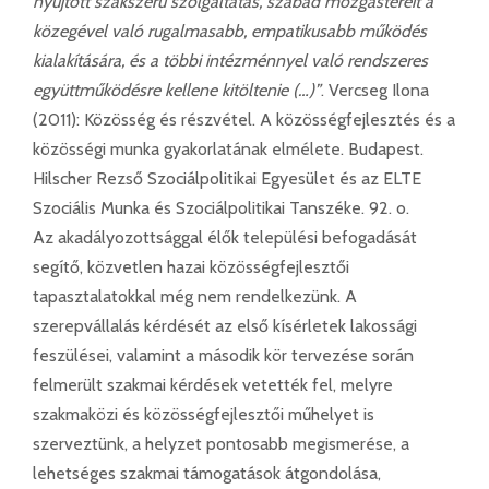
nyújtott szakszerű szolgáltatás, szabad mozgástereit a
közegével való rugalmasabb, empatikusabb működés
kialakítására, és a többi intézménnyel való rendszeres
együttműködésre kellene kitöltenie (…)”
. Vercseg Ilona
(2011): Közösség és részvétel. A közösségfejlesztés és a
közösségi munka gyakorlatának elmélete. Budapest.
Hilscher Rezső Szociálpolitikai Egyesület és az ELTE
Szociális Munka és Szociálpolitikai Tanszéke. 92. o.
Az akadályozottsággal élők települési befogadását
segítő, közvetlen hazai közösségfejlesztői
tapasztalatokkal még nem rendelkezünk. A
szerepvállalás kérdését az első kísérletek lakossági
feszülései, valamint a második kör tervezése során
felmerült szakmai kérdések vetették fel, melyre
szakmaközi és közösségfejlesztői műhelyet is
szerveztünk, a helyzet pontosabb megismerése, a
lehetséges szakmai támogatások átgondolása,