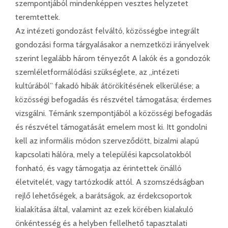
szempontjából mindenképpen vesztes helyzetet
teremtettek.
Az intézeti gondozást felváltó, közösségbe integrált
gondozási forma tárgyalásakor a nemzetközi irányelvek
szerint legalább három tényezőt A lakók és a gondozók
szemléletformálódási szükséglete, az „intézeti
kultúrából” fakadó hibák átörökítésének elkerülése; a
közösségi befogadás és részvétel támogatása; érdemes
vizsgálni. Témánk szempontjából a közösségi befogadás
és részvétel támogatását emelem most ki. Itt gondolni
kell az informális módon szerveződött, bizalmi alapú
kapcsolati hálóra, mely a települési kapcsolatokból
fonható, és vagy támogatja az érintettek önálló
életvitelét, vagy tartózkodik attól. A szomszédságban
rejlő lehetőségek, a barátságok, az érdekcsoportok
kialakítása által, valamint az ezek körében kialakuló
önkéntesség és a helyben fellelhető tapasztalati