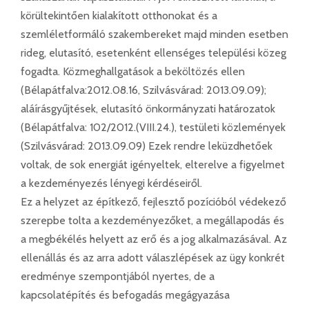
körültekintően kialakított otthonokat és a
szemléletformáló szakembereket majd minden esetben
rideg, elutasító, esetenként ellenséges települési közeg
fogadta. Közmeghallgatások a beköltözés ellen
(Bélapátfalva:2012.08.16, Szilvásvárad: 2013.09.09);
aláírásgyűjtések, elutasító önkormányzati határozatok
(Bélapátfalva: 102/2012.(VIII.24.), testületi közlemények
(Szilvásvárad: 2013.09.09) Ezek rendre leküzdhetőek
voltak, de sok energiát igényeltek, elterelve a figyelmet
a kezdeményezés lényegi kérdéseiről.
Ez a helyzet az építkező, fejlesztő pozícióból védekező
szerepbe tolta a kezdeményezőket, a megállapodás és
a megbékélés helyett az erő és a jog alkalmazásával. Az
ellenállás és az arra adott válaszlépések az ügy konkrét
eredménye szempontjából nyertes, de a
kapcsolatépítés és befogadás megágyazása