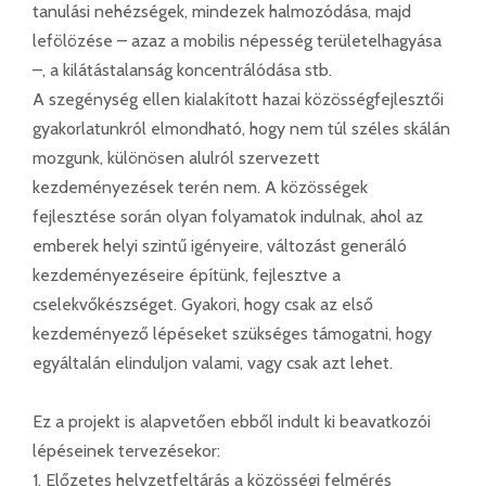
tanulási nehézségek, mindezek halmozódása, majd
lefölözése – azaz a mobilis népesség területelhagyása
–, a kilátástalanság koncentrálódása stb.
A szegénység ellen kialakított hazai közösségfejlesztői
gyakorlatunkról elmondható, hogy nem túl széles skálán
mozgunk, különösen alulról szervezett
kezdeményezések terén nem. A közösségek
fejlesztése során olyan folyamatok indulnak, ahol az
emberek helyi szintű igényeire, változást generáló
kezdeményezéseire építünk, fejlesztve a
cselekvőkészséget. Gyakori, hogy csak az első
kezdeményező lépéseket szükséges támogatni, hogy
egyáltalán elinduljon valami, vagy csak azt lehet.
Ez a projekt is alapvetően ebből indult ki beavatkozói
lépéseinek tervezésekor:
1. Előzetes helyzetfeltárás a közösségi felmérés