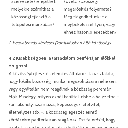
szervezetekre építhet,
követő közösségi
melyekre számíthat a
megerősítés folyamata?
közösségfejlesztő a
Megelégedhetünk-e a
települési munkában?
megbékéléssel ilyen, vagy
ehhez hasonló esetekben?
A beavatkozás kérdései (konfliktusban álló közösség)
4.2 Kisebbségben, a társadalom perifériáján élőkkel
dolgozni
A közösségfejlesztés elemi és általános tapasztalata,
hogy lokális közösségi munka megszólításaira nehezen,
vagy egyáltalán nem reagálnak a közösség peremén
élők. Mindegy, milyen okból kerültek ebbe a helyzetbe –
kor, lakóhely, származás, képességek, életvitel,
élethelyzet stb. –, a közösség egészét érintő
kérdésekre periferikusan reagálnak. Ezt felerősíti, hogy
ezeket az embereket gyakran kritizálja, vagy egyenesen