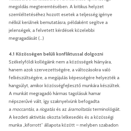
megoldás megteremtésében. A kritikus helyzet
szemléltetéséhez hozott esetek a teljesség igénye
nélkül kerülnek bemutatásra, példaként segítve a
jelenségek, a felvetett kérdések közelebbi
megragadását (…)
4.1 Közösségen belüli konfliktussal dolgozni
Székelyföldi kollégáink nem a közösségek hiányára,
hanem azok szervezettségére, a változásokra való
felkészültségére, a megújulás képességére helyezték a
hangsúlyt, amikor közösségfejlesztő munkára készültek.
A munkát megragadó hármas tagolásuk hamar
népszerűvé vált, így szaknyelvünk befogadta
a
moccantás
, a
riogatás
és az
áramoltatás
terminológiát.
A kezdeti aktivitás okozta lelkesedés és a közösségi
munka „kiforrott” állapota között – melyben szabadon