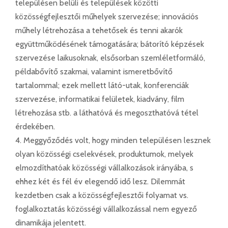
településen belüli és települések közötti
közösségfejlesztői műhelyek szervezése; innovációs
műhely létrehozása a tehetősek és tenni akarók
együttműködésének támogatására; bátorító képzések
szervezése laikusoknak, elsősorban szemléletformáló,
példabővítő szakmai, valamint ismeretbővítő
tartalommal; ezek mellett látó-utak, konferenciák
szervezése, informatikai felületek, kiadvány, film
létrehozása stb. a láthatóvá és megoszthatóvá tétel
érdekében.
4. Meggyőződés volt, hogy minden településen lesznek
olyan közösségi cselekvések, produktumok, melyek
elmozdíthatóak közösségi vállalkozások irányába, s
ehhez két és fél év elegendő idő lesz. Dilemmát
kezdetben csak a közösségfejlesztői folyamat vs.
foglalkoztatás közösségi vállalkozással nem egyező
dinamikája jelentett.