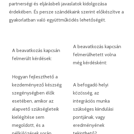
partnerségi és eljárásbeli javaslatok kidolgozása
érdekében. És persze szándékaink szerint előkészítve a
gyakorlatban való együttműködés lehetőségét.
A beavatkozás kapcsán
A beavatkozás kapcsán
felmerülhetett volna
felmerült kérdések:
még kérdésként:
Hogyan fejleszthető a
kezdeményező készség
A befogadó helyi
szegénységben élők
közösség, az
esetében, amikor az
integrációs munka
alapvető szükségleteik
szükséges kiindulási
kielégítése sem
pontjának, vagy
megoldott, és a
eredményének
nélkülözések során
tekinthető?