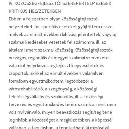
IV. KÖZÖSSÉGFEJLESZTŐI SZEREPÉRTELMEZÉSEK
KRITIKUS HELYZETEKBEN
Ebben a fejezetben olyan közösségfejlesztői
helyzeteket, ún. speciális eseteket gyűjtöttem össze,
melyek az elmúlt években kihívást jelentettek, vagy új
szakmai kérdéseket vetettek fel számomra, ill. az
általam ismert szakmai közösség Közösségfejlesztők
országos, regionális és megyei szakmai szervezetei,
valamint helyi közösségfejlesztő egyesületek és
csoportok, akikkel az elmúlt években valamilyen
formában együttműködtem, legtöbbször a
városrehabilitáció, a szegénység, a közösségi
felelősségvállalás és szolidaritás, ill. a közösségi
tervezés és együttműködés terén. számára, mert nem
volt nyilvánvaló, milyen beavatkozás segíti/segítené
leginkább a közösséget a megküzdésben, a képessé
válásban, a tanulásban, a fenntartható új minőségű