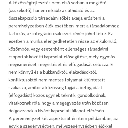
A közösségfejlesztés nem első sorban a megkötő
(összekötő), hanem inkább az áthidaló és az
összekapcsoló társadalmi tőkét akarja erősíteni a
peremhelyzetben élők esetében, mert a társadalomhoz
tartozás, az integráció csak ezek révén jöhet létre. Ez
esetben a munka elengedhetetlen része az elkülönülő,
közömbös, vagy esetenként ellenséges társadalmi
csoportok közötti kapcsolat elősegítése, mely egymás
megismerését, megértését és elfogadását célozza. E
nem könnyű és a bukkanóktól, elakadásoktól,
konfliktusoktól nem mentes folyamat kitüntetett
szakasza, amikor a közösség tagjai a befogadást
(elfogadást) közös ügynek tekintik, gondolkodnak,
vitatkoznak róla, hogy a megegyezés után közösen
dolgozzanak a kívánt kapcsolati állapot elérésén.
A peremhelyzet két aspektusát érintem példáimban, az
egyik a szegénységben, mélyszegénységben élőkkel