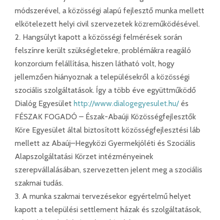
módszerével, a közösségi alapú fejlesztő munka mellett
elkötelezett helyi civil szervezetek közreműködésével.
2. Hangsúlyt kapott a közösségi felmérések során
felszínre került szükségletekre, problémákra reagáló
konzorcium felállítása, hiszen látható volt, hogy
jellemzően hiányoznak a településekről a közösségi
szociális szolgáltatások. Így a több éve együttműködő
Dialóg Egyesület
http://www.dialogegyesulet.hu/
és
FÉSZAK FOGADÓ – Észak-Abaúji Közösségfejlesztők
Köre Egyesület által biztosított közösségfejlesztési láb
mellett az Abaúj–Hegyközi Gyermekjóléti és Szociális
Alapszolgáltatási Körzet intézményeinek
szerepvállalásában, szervezetten jelent meg a szociális
szakmai tudás.
3. A munka szakmai tervezésekor egyértelmű helyet
kapott a települési settlement házak és szolgáltatások,