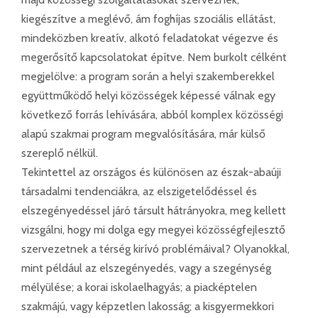
kiegészítve a meglévő, ám foghíjas szociális ellátást,
mindeközben kreatív, alkotó feladatokat végezve és
megerősítő kapcsolatokat építve. Nem burkolt célként
megjelölve: a program során a helyi szakemberekkel
együttműködő helyi közösségek képessé válnak egy
következő forrás lehívására, abból komplex közösségi
alapú szakmai program megvalósítására, már külső
szereplő nélkül.
Tekintettel az országos és különösen az észak-abaúji
társadalmi tendenciákra, az elszigetelődéssel és
elszegényedéssel járó társult hátrányokra, meg kellett
vizsgálni, hogy mi dolga egy megyei közösségfejlesztő
szervezetnek a térség kirívó problémáival? Olyanokkal,
mint például az elszegényedés, vagy a szegénység
mélyülése; a korai iskolaelhagyás; a piacképtelen
szakmájú, vagy képzetlen lakosság; a kisgyermekkori