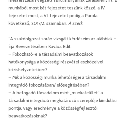
mesterszakán végzett tanulmányainak zárásaként írt. E
munkából most két fejezetet teszünk közzé, a IV.
fejezetet most, a VI. fejezetet pedig a Parola
következő, 2017/2. számában.
A szerk.
”A szakdolgozat során vizsgált kérdéseim az alábbiak –
írja Bevezetésében Kovács Edit:
– Fokozható-e a társadalmi beavatkozások
hatékonysága a közösségi részvétel eszközeivel
krízishelyzetekben?
– Mik a közösségi munka lehetőségei a társadalmi
integráció fokozásában/ elősegítésében?
– A befogadó társadalom mint „munkafelület” a
társadalmi integráció meghatározó szereplője kiindulási
pontja, vagy eredménye a közösségfejlesztői
beavatkozásoknak?