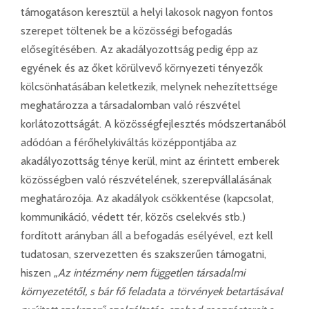
támogatáson keresztül a helyi lakosok nagyon fontos
szerepet töltenek be a közösségi befogadás
elősegítésében. Az akadályozottság pedig épp az
egyének és az őket körülvevő környezeti tényezők
kölcsönhatásában keletkezik, melynek nehezítettsége
meghatározza a társadalomban való részvétel
korlátozottságát. A közösségfejlesztés módszertanából
adódóan a férőhelykiváltás középpontjába az
akadályozottság ténye kerül, mint az érintett emberek
közösségben való részvételének, szerepvállalásának
meghatározója. Az akadályok csökkentése (kapcsolat,
kommunikáció, védett tér, közös cselekvés stb.)
fordított arányban áll a befogadás esélyével, ezt kell
tudatosan, szervezetten és szakszerűen támogatni,
hiszen
„Az intézmény nem független társadalmi
környezetétől, s bár fő feladata a törvények betartásával