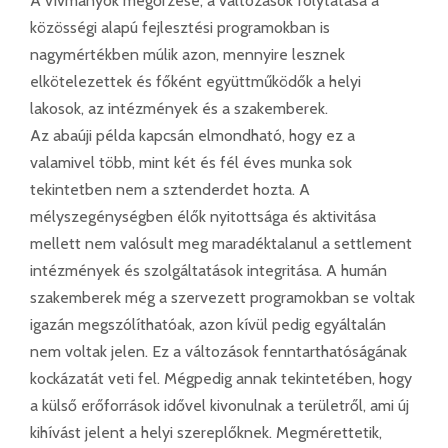
A vívmányok megőrzése, a változások folytatása a
közösségi alapú fejlesztési programokban is
nagymértékben múlik azon, mennyire lesznek
elkötelezettek és főként együttműködők a helyi
lakosok, az intézmények és a szakemberek.
Az abaúji példa kapcsán elmondható, hogy ez a
valamivel több, mint két és fél éves munka sok
tekintetben nem a sztenderdet hozta. A
mélyszegénységben élők nyitottsága és aktivitása
mellett nem valósult meg maradéktalanul a settlement
intézmények és szolgáltatások integritása. A humán
szakemberek még a szervezett programokban se voltak
igazán megszólíthatóak, azon kívül pedig egyáltalán
nem voltak jelen. Ez a változások fenntarthatóságának
kockázatát veti fel. Mégpedig annak tekintetében, hogy
a külső erőforrások idővel kivonulnak a területről, ami új
kihívást jelent a helyi szereplőknek. Megmérettetik,