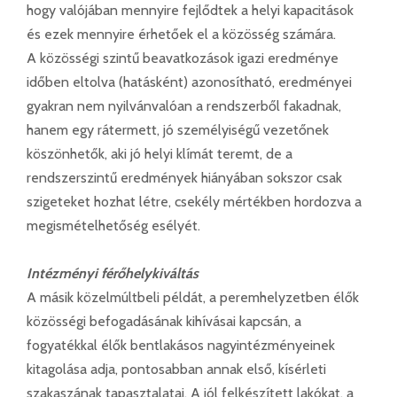
hogy valójában mennyire fejlődtek a helyi kapacitások
és ezek mennyire érhetőek el a közösség számára.
A közösségi szintű beavatkozások igazi eredménye
időben eltolva (hatásként) azonosítható, eredményei
gyakran nem nyilvánvalóan a rendszerből fakadnak,
hanem egy rátermett, jó személyiségű vezetőnek
köszönhetők, aki jó helyi klímát teremt, de a
rendszerszintű eredmények hiányában sokszor csak
szigeteket hozhat létre, csekély mértékben hordozva a
megismételhetőség esélyét.
Intézményi férőhelykiváltás
A másik közelmúltbeli példát, a peremhelyzetben élők
közösségi befogadásának kihívásai kapcsán, a
fogyatékkal élők bentlakásos nagyintézményeinek
kitagolása adja, pontosabban annak első, kísérleti
szakaszának tapasztalatai. A jól felkészített lakókat, a