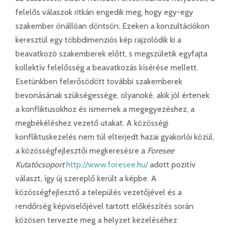
felelős válaszok ritkán engedik meg, hogy egy-egy
szakember önállóan döntsön. Ezeken a konzultációkon
keresztül egy többdimenziós kép rajzolódik ki a
beavatkozó szakemberek előtt, s megszületik egyfajta
kollektív felelősség a beavatkozás kísérése mellett.
Esetünkben felerősödött további szakemberek
bevonásának szükségessége, olyanoké, akik jól értenek
a konfliktusokhoz és ismernek a megegyezéshez, a
megbékéléshez vezető utakat. A közösségi
konfliktuskezelés nem túl elterjedt hazai gyakorlói közül,
a közösségfejlesztői megkeresésre a
Foresee
Kutatócsoport
http://www.foresee.hu/
adott pozitív
választ, így új szereplő került a képbe. A
közösségfejlesztő a település vezetőjével és a
rendőrség képviselőjével tartott előkészítés során
közösen tervezte meg a helyzet kezeléséhez