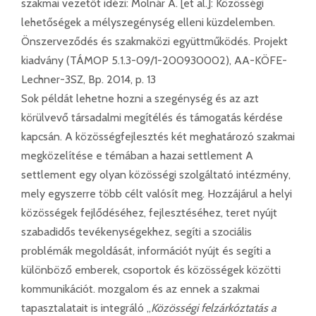
szakmai vezetőt idézi: Molnár A. [et al.]: Közösségi
lehetőségek a mélyszegénység elleni küzdelemben.
Önszerveződés és szakmaközi együttműködés. Projekt
kiadvány (TÁMOP 5.1.3-09/1-200930002), AA-KÖFE-
Lechner-3SZ, Bp. 2014, p. 13
Sok példát lehetne hozni a szegénység és az azt
körülvevő társadalmi megítélés és támogatás kérdése
kapcsán. A közösségfejlesztés két meghatározó szakmai
megközelítése e témában a hazai settlement A
settlement egy olyan közösségi szolgáltató intézmény,
mely egyszerre több célt valósít meg. Hozzájárul a helyi
közösségek fejlődéséhez, fejlesztéséhez, teret nyújt
szabadidős tevékenységekhez, segíti a szociális
problémák megoldását, információt nyújt és segíti a
különböző emberek, csoportok és közösségek közötti
kommunikációt. mozgalom és az ennek a szakmai
tapasztalatait is integráló „
Közösségi felzárkóztatás a