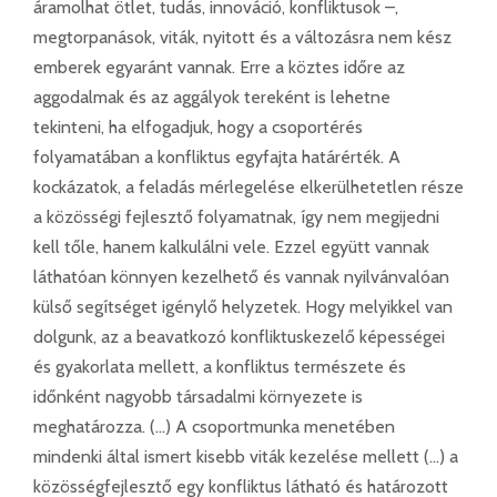
áramolhat ötlet, tudás, innováció, konfliktusok –,
megtorpanások, viták, nyitott és a változásra nem kész
emberek egyaránt vannak. Erre a köztes időre az
aggodalmak és az aggályok tereként is lehetne
tekinteni, ha elfogadjuk, hogy a csoportérés
folyamatában a konfliktus egyfajta határérték. A
kockázatok, a feladás mérlegelése elkerülhetetlen része
a közösségi fejlesztő folyamatnak, így nem megijedni
kell tőle, hanem kalkulálni vele. Ezzel együtt vannak
láthatóan könnyen kezelhető és vannak nyilvánvalóan
külső segítséget igénylő helyzetek. Hogy melyikkel van
dolgunk, az a beavatkozó konfliktuskezelő képességei
és gyakorlata mellett, a konfliktus természete és
időnként nagyobb társadalmi környezete is
meghatározza. (…) A csoportmunka menetében
mindenki által ismert kisebb viták kezelése mellett (…) a
közösségfejlesztő egy konfliktus látható és határozott