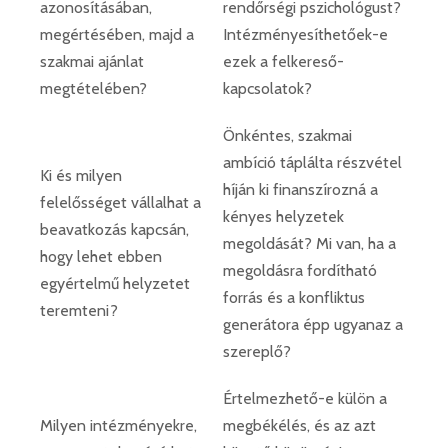
azonosításában,
rendőrségi pszichológust?
megértésében, majd a
Intézményesíthetőek-e
szakmai ajánlat
ezek a felkereső-
megtételében?
kapcsolatok?
Önkéntes, szakmai
ambíció táplálta részvétel
Ki és milyen
híján ki finanszírozná a
felelősséget vállalhat a
kényes helyzetek
beavatkozás kapcsán,
megoldását? Mi van, ha a
hogy lehet ebben
megoldásra fordítható
egyértelmű helyzetet
forrás és a konfliktus
teremteni?
generátora épp ugyanaz a
szereplő?
Értelmezhető-e külön a
Milyen intézményekre,
megbékélés, és az azt