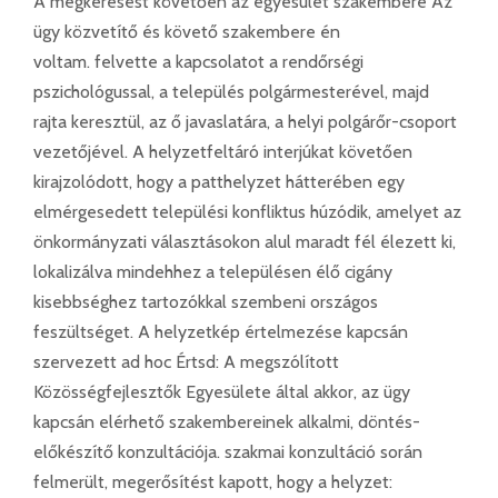
A megkeresést követően az egyesület szakembere Az
ügy közvetítő és követő szakembere én
voltam. felvette a kapcsolatot a rendőrségi
pszichológussal, a település polgármesterével, majd
rajta keresztül, az ő javaslatára, a helyi polgárőr-csoport
vezetőjével. A helyzetfeltáró interjúkat követően
kirajzolódott, hogy a patthelyzet hátterében egy
elmérgesedett települési konfliktus húzódik, amelyet az
önkormányzati választásokon alul maradt fél élezett ki,
lokalizálva mindehhez a településen élő cigány
kisebbséghez tartozókkal szembeni országos
feszültséget. A helyzetkép értelmezése kapcsán
szervezett ad hoc Értsd: A megszólított
Közösségfejlesztők Egyesülete által akkor, az ügy
kapcsán elérhető szakembereinek alkalmi, döntés-
előkészítő konzultációja. szakmai konzultáció során
felmerült, megerősítést kapott, hogy a helyzet: