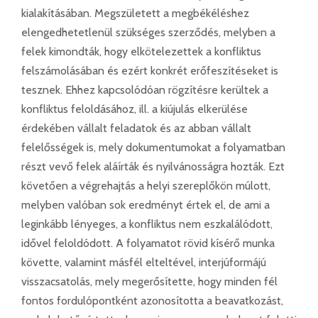
kialakításában. Megszületett a megbékéléshez
elengedhetetlenül szükséges szerződés, melyben a
felek kimondták, hogy elkötelezettek a konfliktus
felszámolásában és ezért konkrét erőfeszítéseket is
tesznek. Ehhez kapcsolódóan rögzítésre kerültek a
konfliktus feloldásához, ill. a kiújulás elkerülése
érdekében vállalt feladatok és az abban vállalt
felelősségek is, mely dokumentumokat a folyamatban
részt vevő felek aláírták és nyilvánosságra hozták. Ezt
követően a végrehajtás a helyi szereplőkön múlott,
melyben valóban sok eredményt értek el, de ami a
leginkább lényeges, a konfliktus nem eszkalálódott,
idővel feloldódott. A folyamatot rövid kísérő munka
követte, valamint másfél elteltével, interjúformájú
visszacsatolás, mely megerősítette, hogy minden fél
fontos fordulópontként azonosította a beavatkozást,