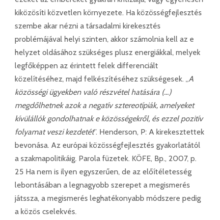
kiközösíti közvetlen környezete. Ha közösségfejlesztés
szembe akar nézni a társadalmi kirekesztés
problémájával helyi szinten, akkor számolnia kell az e
helyzet oldásához szükséges plusz energiákkal, melyek
legfőképpen az érintett felek differenciált
közelítéséhez, majd felkészítéséhez szükségesek. „
A
közösségi ügyekben való részvétel hatására (…)
megdőlhetnek azok a negatív sztereotípiák, amelyeket
kívülállók gondolhatnak e közösségekről, és ezzel pozitív
folyamat veszi kezdetét
”. Henderson, P: A kirekesztettek
bevonása. Az európai közösségfejlesztés gyakorlatától
a szakmapolitikáig. Parola füzetek. KÖFE, Bp., 2007, p.
25 Ha nem is ilyen egyszerűen, de az előítéletesség
lebontásában a legnagyobb szerepet a megismerés
játssza, a megismerés leghatékonyabb módszere pedig
a közös cselekvés.