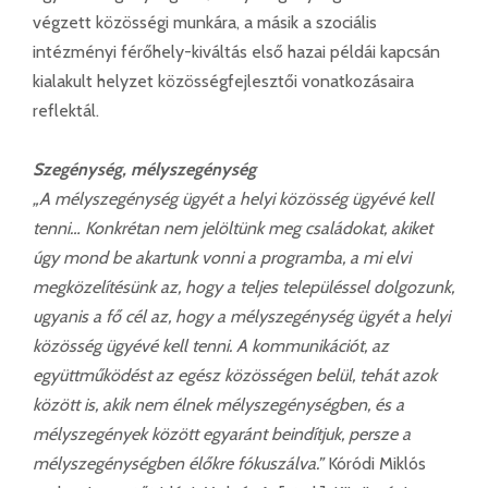
végzett közösségi munkára, a másik a szociális
intézményi férőhely-kiváltás első hazai példái kapcsán
kialakult helyzet közösségfejlesztői vonatkozásaira
reflektál.
Szegénység, mélyszegénység
„A mélyszegénység ügyét a helyi közösség ügyévé kell
tenni… Konkrétan nem jelöltünk meg családokat, akiket
úgy mond be akartunk vonni a programba, a mi elvi
megközelítésünk az, hogy a teljes településsel dolgozunk,
ugyanis a fő cél az, hogy a mélyszegénység ügyét a helyi
közösség ügyévé kell tenni. A kommunikációt, az
együttműködést az egész közösségen belül, tehát azok
között is, akik nem élnek mélyszegénységben, és a
mélyszegények között egyaránt beindítjuk, persze a
mélyszegénységben élőkre fókuszálva.”
Kóródi Miklós