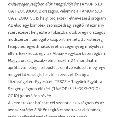
mélyszegénységben élők integrációjáért
TÁMOP 5.1.3-
09/1-200930002 országos, valamint a TÁMOP 5.1.3-
09/2-2010-0015 helyi projektek” elnevezésű program.
Az első egy komplex szomszédsági segítő intézmény
szervezését helyezte a fókuszba, utóbbi egy országos
módszertani támogató központ mellett, 25 kistérség
települési együttműködését a szegénység mélyülése
ellen. Ezek közül egy, az Abaúj-Hegyközi kistérségben,
Magyarország észak-keleti részén, 24, mondhatni
aprófalvas jellegű települést érintve valósult meg, egy
megyei közösségfejlesztő szervezet Dialóg a
közösségekért Egyesület, TESZE – Tegyünk Együtt a
Szegénységben élőkért (TÁMOP-5.1.3-09/2-2010-
0010) generálása révén.
A kezdetekkor kitűzött cél szerint a szükségben és az
annak határán élők önsegítő csoportokat alakítanak,
majd közösségi szolgáltatásokat szerveznek,