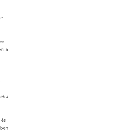
ve
ze
ni a
,
ak a
 és
kben