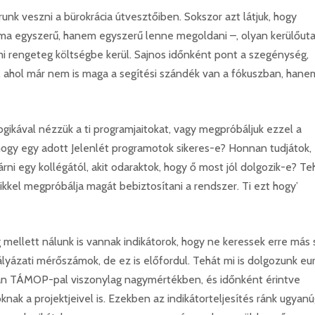
runk veszni a bürokrácia útvesztőiben. Sokszor azt látjuk, hogy
ma egyszerű, hanem egyszerű lenne megoldani –, olyan kerülőut
mi rengeteg költségbe kerül. Sajnos időnként pont a szegénység,
ni, ahol már nem is maga a segítési szándék van a fókuszban, hane
ogikával nézzük a ti programjaitokat, vagy megpróbáljuk ezzel a
hogy egy adott Jelenlét programotok sikeres-e? Honnan tudjátok,
árni egy kollégától, akit odaraktok, hogy ő most jól dolgozik-e? Te
ikkel megpróbálja magát bebiztosítani a rendszer. Ti ezt hogy’
mellett nálunk is vannak indikátorok, hogy ne keressek erre más 
ályázati mérőszámok, de ez is előfordul. Tehát mi is dolgozunk eu
ban TÁMOP-pal viszonylag nagymértékben, és időnként érintve
knak a projektjeivel is. Ezekben az indikátorteljesítés ránk ugyan