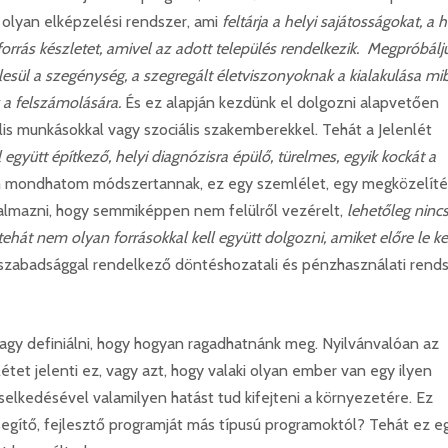
 olyan elképzelési rendszer, ami
feltárja a helyi sajátosságokat, a h
orrás készletet, amivel az adott település rendelkezik. Megpróbálj
lesül a szegénység, a szegregált életviszonyoknak a kialakulása mi
 a felszámolására.
És ez alapján kezdünk el dolgozni alapvetően
ális munkásokkal vagy szociális szakemberekkel. Tehát a Jelenlét
l együtt építkező, helyi diagnózisra épülő, türelmes, egyik kockát a
m mondhatom módszertannak, ez egy szemlélet, egy megközelíté
galmazni, hogy semmiképpen nem felülről vezérelt,
lehetőleg ninc
tehát nem olyan forrásokkal kell együtt dolgozni, amiket előre le ke
 szabadsággal rendelkező döntéshozatali és pénzhasználati rend
vagy definiálni, hogy hogyan ragadhatnánk meg. Nyilvánvalóan az
nlétet jelenti ez, vagy azt, hogy valaki olyan ember van egy ilyen
iselkedésével valamilyen hatást tud kifejteni a környezetére. Ez
egítő, fejlesztő programját más típusú programoktól? Tehát ez e