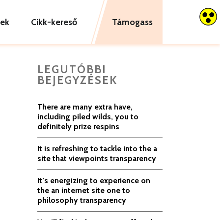
tek
Cikk-kereső
Támogass
LEGUTÓBBI
BEJEGYZÉSEK
There are many extra have,
including piled wilds, you to
definitely prize respins
It is refreshing to tackle into the a
site that viewpoints transparency
It’s energizing to experience on
the an internet site one to
philosophy transparency