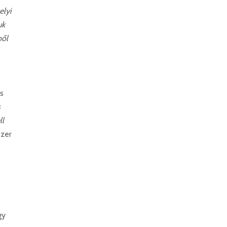
elyi
uk
ből
s
s
ll
szer
gy