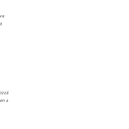
őre
át
hozzá
ben a