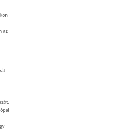
akon
m az
hát
szót.
rópai
úgy