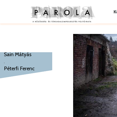
K
Sain Mátyás
,
Péterfi Ferenc