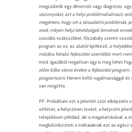
megszületik egy dimenzió vagy diagnózis, egy
viszonyokat, azt a helyi problémahalmazt, erőf
megérteni, hogy ott a társadalmi problémák, je
ered, milyen helyi lehetőségek lennének ennek
szociális eszközökkel, főszabály szerint szoci
program az ez: az
alulról
építkező,
a helyiekke
másikra felrakó fejlesztési szemlélet
, mert ne
mód. Igazából negatívan úgy is meg lehet fo
előre kőbe vésve évekre a fejlesztési program, 
programozni
. Hanem kellő rugalmassággal és
van mögötte.
PF: Próbáltam ezt a jelenlét szót elképzelni 
ottlétet, a helyszínen levést, a helyszíni jele
településen például, aki a magatartásával, a v
megkülönbözteti a máltaiaknak ezt az egész s