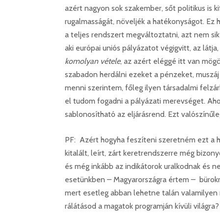
azért nagyon sok szakember, sőt politikus is 
rugalmasságát, növeljék a hatékonyságot. Ez h
a teljes rendszert megváltoztatni, azt nem sik
aki európai uniós pályázatot végigvitt, az látja
komolyan vétele
, az azért eléggé itt van mög
szabadon herdálni ezeket a pénzeket, muszáj 
menni szerintem, főleg ilyen társadalmi felzár
el tudom fogadni a pályázati merevséget. Ah
sablonosítható az eljárásrend. Ezt valószínűl
PF: Azért hogyha feszíteni szeretném ezt a he
kitalált, leírt, zárt keretrendszerre még biz
és még inkább az indikátorok uralkodnak és n
esetünkben – Magyarországra értem – bürokra
mert esetleg abban lehetne talán valamilyen
rálátásod a magatok programján kívüli világra?