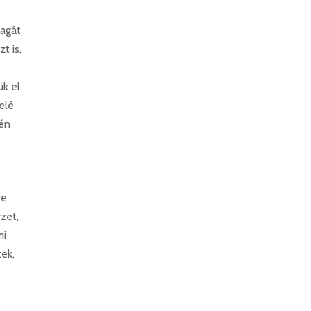
Magát
t is,
ük el
elé
 én
re
zet,
mi
ek,