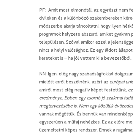
PF: Amit most elmondtál, az egyrészt nem fel
civileken és a különböző szakembereken kér
módszerbe akarja táncoltatni, hogy ilyen hét
programok helyzete abszurd, amiket gyakran p
településen. Szóval amikor ezzel a jelenségge
nincs a helyi valósághoz. Ez egy áldott állapo
kereteket is – ha jól vettem ki a bevezetőből.
NN: Igen, elég nagy szabadságfokkal dolgozu
mielőtt erről beszélnénk, azért az
európai uni
amiről most elég negatív képet festettünk,
ez
eredménye. Ebben egy csomó jó szakmai tudás 
megtervezésébe is. Nem egy közülük évtizedes,
vannak mögöttük. És bennük van mindenképp az
egyszerűen a műfaj nehézkes. Ez az előre megír
üzemeltetni képes rendszer. Ennek a rugalmas