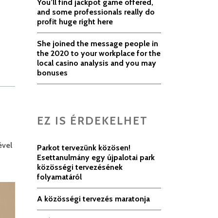
You’ll find jackpot game offered,
and some professionals really do
profit huge right here
She joined the message people in
the 2020 to your workplace for the
local casino analysis and you may
bonuses
EZ IS ÉRDEKELHET
ével
Parkot tervezünk közösen!
Esettanulmány egy újpalotai park
közösségi tervezésének
folyamatáról
A közösségi tervezés maratonja