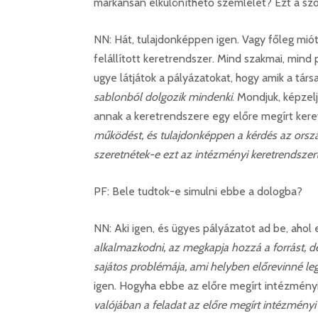
markánsan elkülöníthető szemlélet? Ezt a szó
NN: Hát, tulajdonképpen igen. Vagy főleg mió
felállított keretrendszer. Mind szakmai, mi
ugye látjátok a pályázatokat, hogy amik a társa
sablonból dolgozik mindenki
. Mondjuk, képzel
annak a keretrendszere egy előre megírt ker
működést, és tulajdonképpen a kérdés az ország
szeretnétek-e ezt az intézményi keretrendszer
PF: Bele tudtok-e simulni ebbe a dologba?
NN: Aki igen, és ügyes pályázatot ad be, ahol 
alkalmazkodni, az megkapja hozzá a forrást, d
sajátos problémája, ami helyben előrevinné leg
igen. Hogyha ebbe az előre megírt intézményi
valójában a feladat az előre megírt intézmény