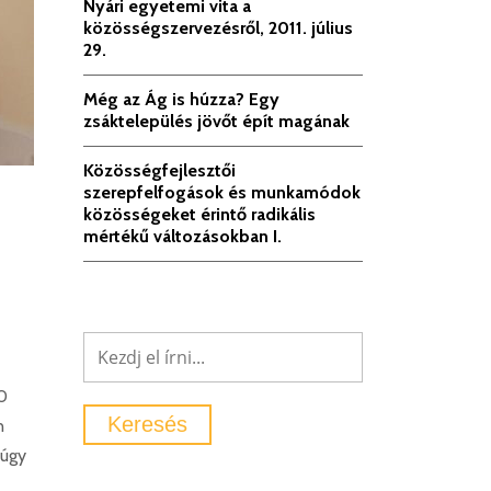
Nyári egyetemi vita a
közösségszervezésről, 2011. július
29.
Még az Ág is húzza? Egy
zsáktelepülés jövőt épít magának
Közösségfejlesztői
szerepfelfogások és munkamódok
közösségeket érintő radikális
mértékű változásokban I.
00
n
 úgy