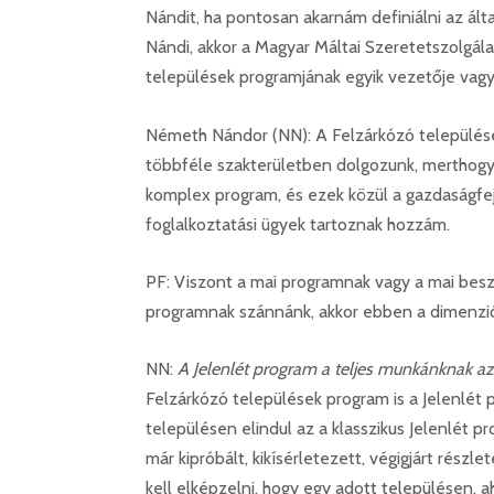
Nándit, ha pontosan akarnám definiálni az ál
Nándi, akkor a Magyar Máltai Szeretetszolgál
települések programjának egyik vezetője vagy
Németh Nándor (NN): A Felzárkózó település
többféle szakterületben dolgozunk, merthog
komplex program, és ezek közül a gazdaságfej
foglalkoztatási ügyek tartoznak hozzám.
PF: Viszont a mai programnak vagy a mai beszé
programnak szánnánk, akkor ebben a dimenzi
NN:
A Jelenlét program a teljes munkánknak az
Felzárkózó települések program is a Jelenlét 
településen elindul az a klasszikus Jelenlét p
már kipróbált, kikísérletezett, végigjárt rész
kell elképzelni, hogy egy adott településen, a