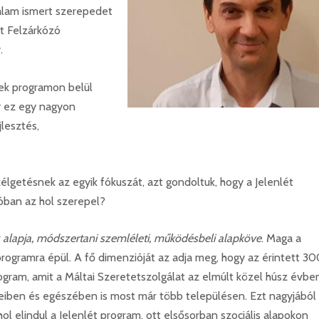
talam ismert szerepedet
at Felzárkózó
.
ek programon belül
y ez egy nagyon
lesztés,
lgetésnek az egyik fókuszát, azt gondoltuk, hogy a Jelenlét
óban az hol szerepel?
 alapja, módszertani szemléleti, működésbeli alapköve
. Maga a
programra épül. A fő dimenzióját az adja meg, hogy az érintett 3
rogram, amit a Máltai Szeretetszolgálat az elmúlt közel húsz évbe
leteiben és egészében is most már több településen. Ezt nagyjából
hol elindul a Jelenlét program, ott elsősorban szociális alapokon