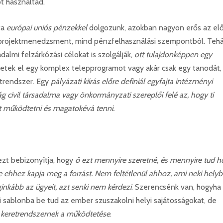
t használtad.
ta
európai uniós pénzekkel
dolgozunk, azokban nagyon erős az el
nd projektmenedzsment, mind pénzfelhasználási szempontból. Teh
dalmi felzárkózási célokat is szolgálják,
ott tulajdonképpen egy
jetek el egy komplex telepprogramot vagy akár csak egy tanodát,
etrendszer. Egy
pályázati kiírás előre definiál egyfajta intézményi
 civil társadalma vagy önkormányzati szereplői felé az, hogy ti
t működtetni és magatokévá tenni.
ezt bebizonyítja, hogy
ő ezt mennyire szeretné, és mennyire tud 
e ehhez kapja meg a forrást. Nem feltétlenül ahhoz, ami neki hely
inkább az ügyeit, azt senki nem kérdezi
. Szerencsénk van, hogyha
 sablonba be tud az ember szuszakolni helyi sajátosságokat, de
i keretrendszernek a működtetése
.