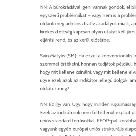
NN: A bürokráciával igen, vannak gondok, el bí
egyszerű problémákat – vagy nem is a problé
oldunk meg adminisztratív akadályok miatt, a
kirekesztettség kapcsán olyan utakat kell jár
eljárási rend, és az kerül előtérbe.
Sain Mátyás (SM): Ha ezzel a konvencionális l
szemmel értékelni, honnan tudjátok például, 
hogy mit kellene csinálni, vagy mit kellene elv
ugye ezek azok az indikátor jellegű dolgok, am
oldjátok meg?
NN: Ez így van. Úgy, hogy minden rugalmasság 
Ezek az indikátorok nem feltétlenül explicit p
uniós standard forrásokkal, EFOP-pal, koráb
vagyunk egyéb európai uniós strukturális alapo