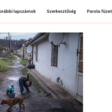
orábbi lapszámok
Szerkesztőség
Parola füze