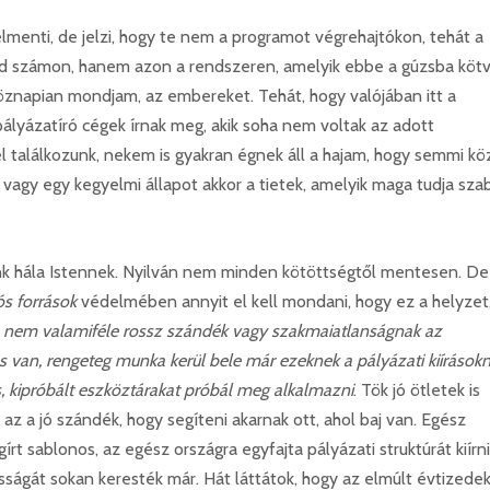
menti, de jelzi, hogy te nem a programot végrehajtókon, tehát a
ed számon, hanem azon a rendszeren, amelyik ebbe a gúzsba köt
köznapian mondjam, az embereket. Tehát, hogy valójában itt a
ályázatíró cégek írnak meg, akik soha nem voltak az adott
l találkozunk, nekem is gyakran égnek áll a hajam, hogy semmi kö
t vagy egy kegyelmi állapot akkor a tietek, amelyik maga tudja szab
nk hála Istennek. Nyilván nem minden kötöttségtől mentesen. De
ós források
védelmében annyit el kell mondani, hogy ez a helyzet
 nem valamiféle rossz szándék vagy szakmaiatlanságnak az
van, rengeteg munka kerül bele már ezeknek a pályázati kiírásokn
 kipróbált eszköztárakat próbál meg alkalmazni
. Tök jó ötletek is
 a jó szándék, hogy segíteni akarnak ott, ahol baj van. Egész
t sablonos, az egész országra egyfajta pályázati struktúrát kiírni
ságát sokan keresték már. Hát láttátok, hogy az elmúlt évtizede