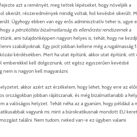
kifejezte azt a reményét, meg tettek lépéseket, hogy növeljék a
ol sikerült, részeredmények mindig voltak, hol kevésbé sikerült. 
erült. Úgyhogy ebben van egy erős adminisztratív teher is, ugye ez
, hogy
a pénzköltési bizalmatlanság és ellenőrzési rendszernek a
öttünk, ami tulajdonképpen nagyon helyes is, tehát, hogy ne kezdj
lenni szabályoknak. Egy picit jobban kellene még a rugalmasság f
kózási kérdésekben. Mert ha utat építünk, akkor utat építünk, ott
ol emberekkel kell dolgoznunk, ott egész egyszerűen kevésbé
eg nem is nagyon kell magyarázni.
lyzetet, akkor azért azt érzékelem, hogy lehet, hogy erre az elő
onyos országokban jobban rájátszanak, és még bizalmatlanabb a hely
em a valóságos helyzet. Tehát néha az a gyanúm, hogy például a 
tikusabbak vagyunk mi, mint a bürokratikusnak mondott EU keret
 mozgást találni. Nem tudom, neked van-e ez ügyben valami