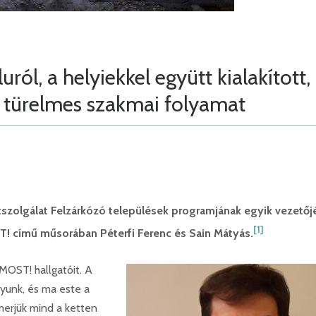
l, a helyiekkel együtt kialakított,
, türelmes szakmai folyamat
szolgálat Felzárkózó települések programjának egyik vezetőj
[1]
T! című műsorában Péterfi Ferenc és Sain Mátyás.
MOST! hallgatóit. A
gyunk, és ma este a
erjük mind a ketten