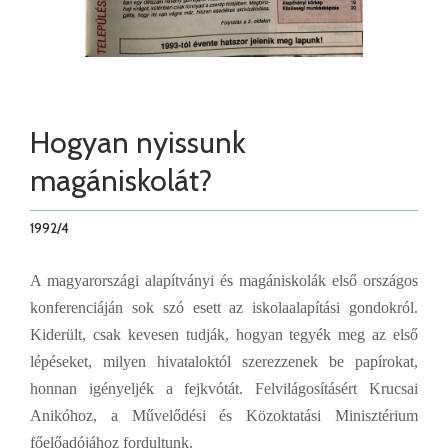
Hogyan nyissunk
magániskolát?
1992/4
A magyarországi alapítványi és magániskolák első országos
konferenciáján sok szó esett az iskolaalapítási gondokról.
Kiderült, csak kevesen tudják, hogyan tegyék meg az első
lépéseket, milyen hivataloktól szerezzenek be papírokat,
honnan igényeljék a fejkvótát. Felvilágosításért Krucsai
Anikóhoz, a Művelődési és Közoktatási Minisztérium
főelőadójához fordultunk.