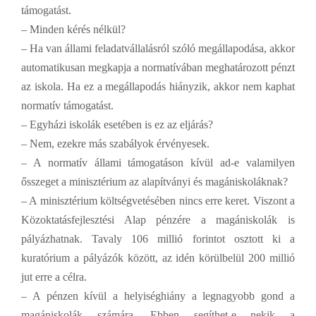
támogatást.
– Minden kérés nélkül?
– Ha van állami feladatvállalásról szóló megállapodása, akkor
automatikusan megkapja a normatívában meghatározott pénzt
az iskola. Ha ez a megállapodás hiányzik, akkor nem kaphat
normatív támogatást.
– Egyházi iskolák esetében is ez az eljárás?
– Nem, ezekre más szabályok érvényesek.
– A normatív állami támogatáson kívül ad-e valamilyen
ősszeget a minisztérium az alapítványi és magániskoláknak?
– A minisztérium költségvetésében nincs erre keret. Viszont a
Közoktatásfejlesztési Alap pénzére a magániskolák is
pályázhatnak. Tavaly 106 millió forintot osztott ki a
kuratórium a pályázók között, az idén körülbelül 200 millió
jut erre a célra.
– A pénzen kívül a helyiséghiány a legnagyobb gond a
magániskolák számára. Ebben segíthet-e nekik a