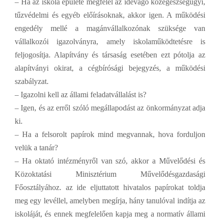
– Ha az iskola épülete megfelel az idevágó közegészségügyi,
tűzvédelmi és egyéb előírásoknak, akkor igen. A működési
engedély mellé a magánvállalkozónak szüksége van
vállalkozói igazolványra, amely iskolaműködtetésre is
feljogosítja. Alapítvány és társaság esetében ezt pótolja az
alapítványi okirat, a cégbírósági bejegyzés, a működési
szabályzat.
– Igazolni kell az állami feladatvállalást is?
– Igen, és az erről szóló megállapodást az önkormányzat adja
ki.
– Ha a felsorolt papírok mind megvannak, hova forduljon
velük a tanár?
– Ha oktató intézményről van szó, akkor a Művelődési és
Közoktatási Minisztérium Művelődésgazdasági
Főosztályához. az ide eljuttatott hivatalos papírokat toldja
meg egy levéllel, amelyben megírja, hány tanulóval indítja az
iskoláját, és ennek megfelelően kapja meg a normatív állami