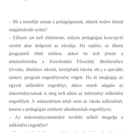
– Mi a teendője annak a pedagógusnak, akinek kedve támad
magániskolát nyitni?
– Először azt kell eldöntenie, milyen pedagógiai koncepció
szerint akar dolgozni az iskolája. Ha sajátos, az állami
programtól elütő módon, akkor be kell jönnie a
minisztériumba a Közoktatási Főosztály illetékeséhez
(óvodai, általános iskolai, középfokú iskolai stb.) a speciális
tanterv, program engedélyezése végett. Ha itt megkapja az
egyedi működési engedélyt, akkor ennek alapján az
önkormányzatnak is meg kell adnia az intézmény működési
engedélyét. A minisztérium tehát nem az iskola működését,
hanem a pedagógiai módszer alkalmazását engedélyezi.
– Az önkormányzatminden további nélkül megadja a
működési engedélyt?