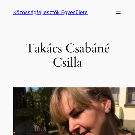
Ugrás
Közösségfejlesztők Egyesülete
a
tartalomhoz
Takács Csabáné
Csilla