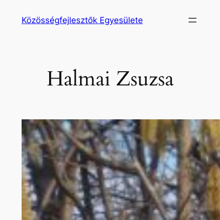
Ugrás
Közösségfejlesztők Egyesülete
a
tartalomhoz
Halmai Zsuzsa