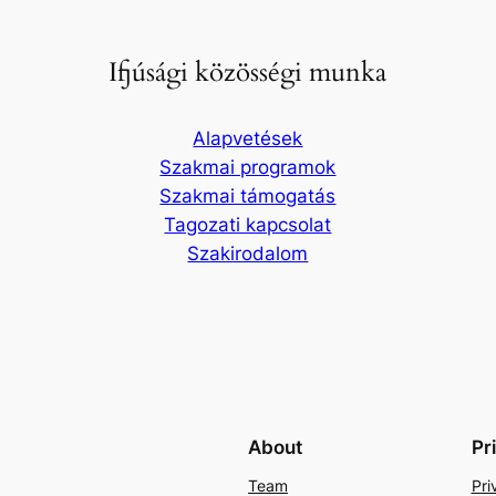
Ifjúsági közösségi munka
Alapvetések
Szakmai programok
Szakmai támogatás
Tagozati kapcsolat
Szakirodalom
About
Pr
Team
Pri