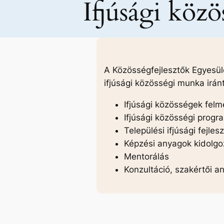
Ifjúsági köz
A Közösségfejlesztők Egyesül
ifjúsági közösségi munka irá
Ifjúsági közösségek fel
Ifjúsági közösségi progr
Települési ifjúsági fejle
Képzési anyagok kidolgo
Mentorálás
Konzultáció, szakértői a