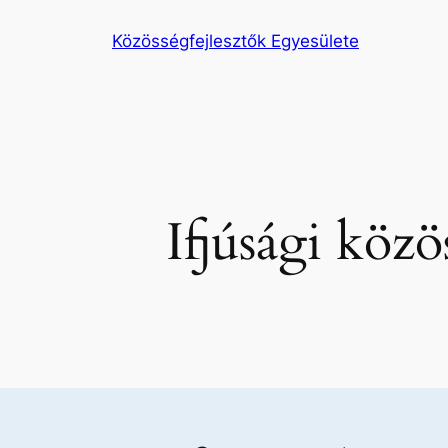
Ugrás
Közösségfejlesztők Egyesülete
a
tartalomhoz
Ifjúsági köz