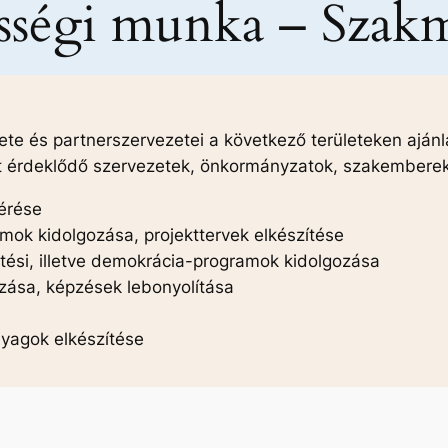
össégi munka – Szak
ete és partnerszervezetei a következő területeken ajá
nt érdeklődő szervezetek, önkormányzatok, szakembere
mérése
amok kidolgozása, projekttervek elkészítése
sztési, illetve demokrácia-programok kidolgozása
zása, képzések lebonyolítása
nyagok elkészítése