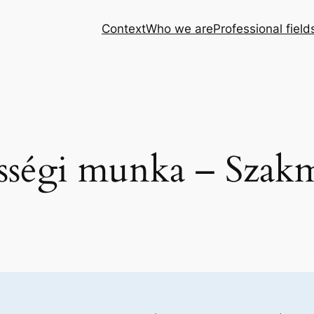
Context
Who we are
Professional field
össégi munka – Szak