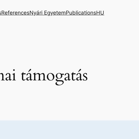
s
References
Nyári Egyetem
Publications
HU
mai támogatás