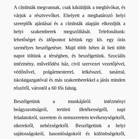
A címlisták megvannak, csak kiküldjük a meghívókat, és 
várjuk a résztvevőket. Ehelyett a meghatározó helyi 
szereplők ajánlásai és a címlisták alapján elkezdjük a 
helyi szakemberek megszólítását. Telefonálunk: 
lehetőséget és időpontot kérünk egy kb. egy órás 
személyes beszélgetésre. Majd több héten át heti több 
napot töltünk a térségben, és beszélgetünk. Szociális 
intézmény, művelődési ház, civil szervezet vezetőjével, 
védőnővel, polgármesterrel, lelkésszel, tanárral, 
iskolaigazgatóval és más szakemberekkel a járás minden 
részéről, várostól a 60 fős faluig.
Beszélgetünk a munkájáról: intézményi 
beágyazottságról, területi illetékességről, napi 
feladatokról, szeretem és nemszeretem tevékenységekről, 
sikerekről, nehézségekről. Beszélgetünk a helyi 
sajátosságokról, hasonlóságokról és különbségekről, 