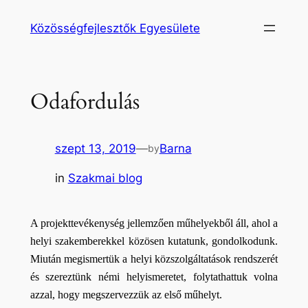
Ugrás
Közösségfejlesztők Egyesülete
a
tartalomhoz
Odafordulás
szept 13, 2019
—
Barna
by
in
Szakmai blog
A projekttevékenység jellemzően műhelyekből áll, ahol a 
helyi szakemberekkel közösen kutatunk, gondolkodunk. 
Miután megismertük a helyi közszolgáltatások rendszerét 
és szereztünk némi helyismeretet, folytathattuk volna 
azzal, hogy megszervezzük az első műhelyt.