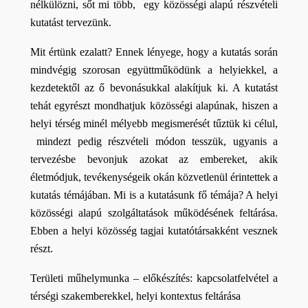
nélkülözni, sőt mi több,  egy közösségi alapú részvételi 
kutatást tervezünk.
Mit értünk ezalatt? Ennek lényege, hogy a kutatás során 
mindvégig szorosan együttműködünk a helyiekkel, a 
kezdetektől az ő bevonásukkal alakítjuk ki. A kutatást 
tehát egyrészt mondhatjuk közösségi alapúnak, hiszen a 
helyi térség minél mélyebb megismerését tűztük ki célul, 
 mindezt pedig részvételi módon tesszük, ugyanis a 
tervezésbe bevonjuk azokat az embereket, akik 
életmódjuk, tevékenységeik okán közvetlenül érintettek a 
kutatás témájában. Mi is a kutatásunk fő témája? A helyi 
közösségi alapú szolgáltatások működésének feltárása. 
Ebben a helyi közösség tagjai kutatótársakként vesznek 
részt.
Területi műhelymunka – előkészítés: kapcsolatfelvétel a 
térségi szakemberekkel, helyi kontextus feltárása 