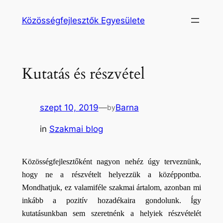
Ugrás
Közösségfejlesztők Egyesülete
a
tartalomhoz
Kutatás és részvétel
szept 10, 2019
—
Barna
by
in
Szakmai blog
Közösségfejlesztőként nagyon nehéz úgy terveznünk, 
hogy ne a részvételt helyezzük a középpontba. 
Mondhatjuk, ez valamiféle szakmai ártalom, azonban mi 
inkább a pozitív hozadékaira gondolunk. Így 
kutatásunkban sem szeretnénk a helyiek részvételét 