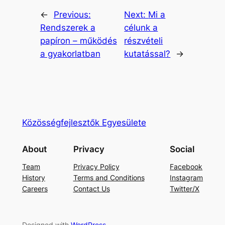
←
Previous:
Next:
Mi a
Rendszerek a
célunk a
papíron – működés
részvételi
a gyakorlatban
kutatással?
→
Közösségfejlesztők Egyesülete
About
Privacy
Social
Team
Privacy Policy
Facebook
History
Terms and Conditions
Instagram
Careers
Contact Us
Twitter/X
Designed with
WordPress