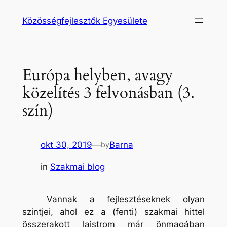
Ugrás
Közösségfejlesztők Egyesülete
a
tartalomhoz
Európa helyben, avagy
közelítés 3 felvonásban (3.
szín)
okt 30, 2019
—
Barna
by
in
Szakmai blog
Vannak a fejlesztéseknek olyan
szintjei, ahol ez a (fenti) szakmai hittel
összerakott lajstrom már önmagában