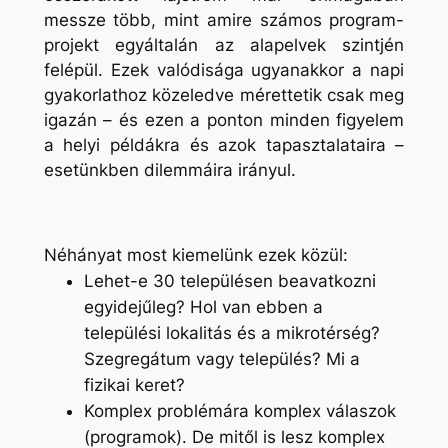
messze több, mint amire számos program-
projekt egyáltalán az alapelvek szintjén
felépül. Ezek valódisága ugyanakkor a napi
gyakorlathoz közeledve mérettetik csak meg
igazán – és ezen a ponton minden figyelem
a helyi példákra és azok tapasztalataira –
esetünkben dilemmáira irányul.
Néhányat most kiemelünk ezek közül:
Lehet-e 30 településen beavatkozni
egyidejűleg? Hol van ebben a
települési lokalitás és a mikrotérség?
Szegregátum vagy település? Mi a
fizikai keret?
Komplex problémára komplex válaszok
(programok). De mitől is lesz komplex