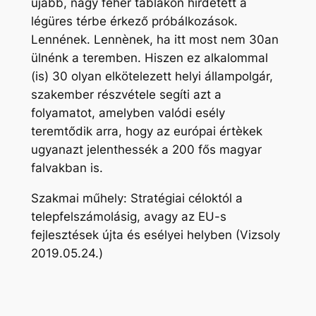
újabb, nagy fehér táblákon hirdetett a
légüres térbe érkező próbálkozások.
Lennének. Lennènek, ha itt most nem 30an
ülnénk a teremben. Hiszen ez alkalommal
(is) 30 olyan elkötelezett helyi állampolgár,
szakember részvétele segíti azt a
folyamatot, amelyben valódi esély
teremtődik arra, hogy az európai értèkek
ugyanazt jelenthessék a 200 fős magyar
falvakban is.
Szakmai műhely: Stratégiai céloktól a
telepfelszámolásig, avagy az EU-s
fejlesztések újta és esélyei helyben (Vizsoly
2019.05.24.)