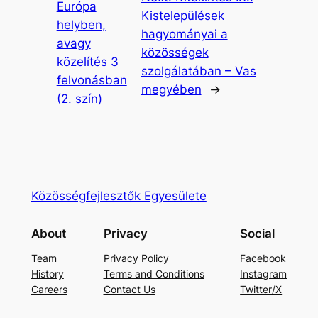
Európa
Kistelepülések
helyben,
hagyományai a
avagy
közösségek
közelítés 3
szolgálatában – Vas
felvonásban
megyében
→
(2. szín)
Közösségfejlesztők Egyesülete
About
Privacy
Social
Team
Privacy Policy
Facebook
History
Terms and Conditions
Instagram
Careers
Contact Us
Twitter/X