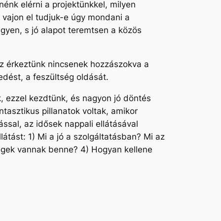
énk elérni a projektünkkel, milyen
 vajon el tudjuk-e úgy mondani a
egyen, s jó alapot teremtsen a közös
ez érkeztünk nincsenek hozzászokva a
dést, a feszültség oldását.
k, ezzel kezdtünk, és nagyon jó döntés
tasztikus pillanatok voltak, amikor
sal, az idősek nappali ellátásával
tást: 1) Mi a jó a szolgáltatásban? Mi az
őségek vannak benne? 4) Hogyan kellene