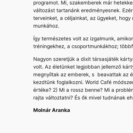
programot. Mi, szakemberek már hetekkel,
változást tartanánk eredményesnek. Ezért
terveinket, a céljainkat, az ügyeket, hog
munkához.
Így természetes volt az izgalmunk, amik
tréningekhez, a csoportmunkákhoz; többfé
Nagyon szeretjük a dixit társasjáték kárt
volt. Az életünket legjobban jellemző kár
megnyíltak az emberek, s beavattak az él
kezdtünk foglalkozni. World Café módszerr
értéke? 2) Mi a rossz benne? Mi a problé
rajta változtatni? És ők mivel tudnának e
Molnár Aranka