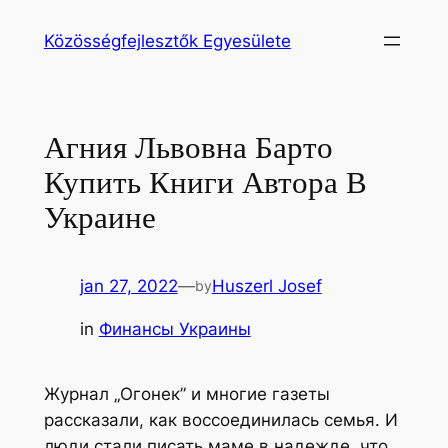
Ugrás
Közösségfejlesztők Egyesülete
a
tartalomhoz
Агния Львовна Барто
Купить Книги Автора В
Украине
jan 27, 2022
—
Huszerl Josef
by
in
Финансы Украины
Журнал „Огонек” и многие газеты
рассказали, как воссоединилась семья. И
люди стали писать маме в надежде, что