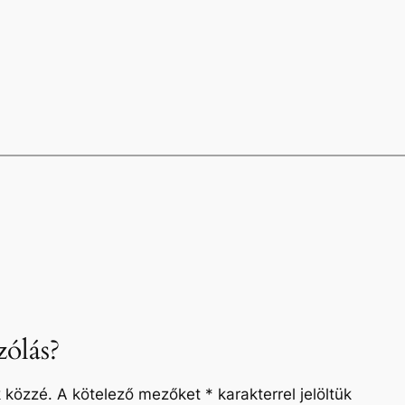
ólás?
 közzé.
A kötelező mezőket
*
karakterrel jelöltük