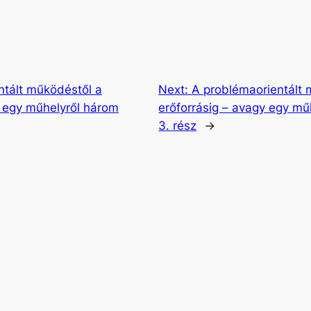
ntált működéstől a
Next:
A problémaorientált 
y egy műhelyről három
erőforrásig – avagy egy mű
3. rész
→