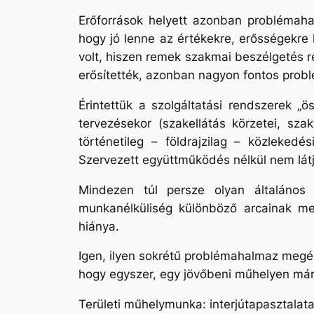
Erőforrások helyett azonban problémahal
hogy jó lenne az értékekre, erősségekre
volt, hiszen remek szakmai beszélgetés r
erősítették, azonban nagyon fontos probl
Érintettük a szolgáltatási rendszerek „
tervezésekor (szakellátás körzetei, sz
történetileg – földrajzilag – közlekedé
Szervezett együttműködés nélkül nem lá
Mindezen túl persze olyan általános 
munkanélküliség különböző arcainak meg
hiánya.
Igen, ilyen sokrétű problémahalmaz megél
hogy egyszer, egy jövőbeni műhelyen már i
Területi műhelymunka: interjútapasztalat