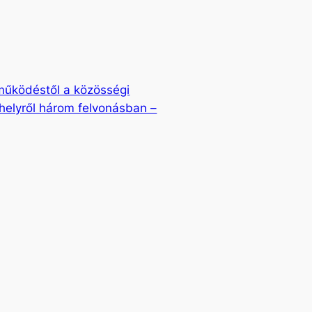
működéstől a közösségi
helyről három felvonásban –