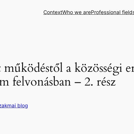
Context
Who we are
Professional field
 működéstől a közösségi er
 felvonásban – 2. rész
zakmai blog