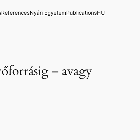
s
References
Nyári Egyetem
Publications
HU
őforrásig – avagy