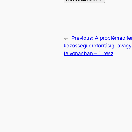
←
Previous:
A problémaorie
közösségi erőforrásig, avag
felvonásban – 1. rész