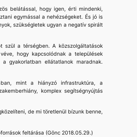
s belátással, hogy igen, érti mindenki,
ztani egymással a nehézségeket. És jó is
yok, szükségletek ugyan a negatív spirált
ot szül a térségben. A közszolgáltatások
e véve, hogy kapcsolódnak a települések
i a gyakorlatban ellátatlanok maradnak.
an, mint a hiányzó infrastruktúra, a
szakemberhiány, komplex segítségnyújtás
özelíteni, de mi töretlenül bízunk benne,
források feltárása (Gönc 2018.05.29.)