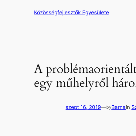
Ugrás
Közösségfejlesztők Egyesülete
a
tartalomhoz
A problémaorientált
egy műhelyről három
szept 16, 2019
—
Barna
in
S
by