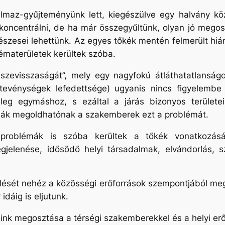
maz-gyűjteményünk lett, kiegészülve egy halvány közö
 koncentrálni, de ha már összegyűltünk, olyan jó megos
észesei lehettünk. Az egyes tőkék mentén felmerült hián
ématerületek kerültek szóba.
összevisszaságát”, mely egy nagyfokú átláthatatlanság
aktevénységek lefedettsége) ugyanis nincs figyelemb
sileg egymáshoz, s ezáltal a járás bizonyos területe
tják megoldhatónak a szakemberek ezt a problémát.
problémák is szóba kerültek a tőkék vonatkozásáb
jelenése, idősödő helyi társadalmak, elvándorlás, 
ését nehéz a közösségi erőforrások szempontjából megk
dáig is eljutunk.
aink megosztása a térségi szakemberekkel és a helyi erő