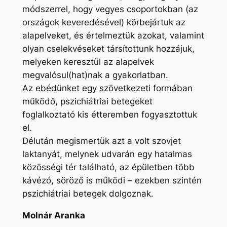
módszerrel, hogy vegyes csoportokban (az
országok keveredésével) körbejártuk az
alapelveket, és értelmeztük azokat, valamint
olyan cselekvéseket társítottunk hozzájuk,
melyeken keresztül az alapelvek
megvalósul(hat)nak a gyakorlatban.
Az ebédünket egy szövetkezeti formában
működő, pszichiátriai betegeket
foglalkoztató kis étteremben fogyasztottuk
el.
Délután megismertük azt a volt szovjet
laktanyát, melynek udvarán egy hatalmas
közösségi tér található, az épületben több
kávézó, söröző is működi – ezekben szintén
pszichiátriai betegek dolgoznak.
Molnár Aranka