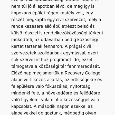
nem túl jó állapotban lévő, de még így is
impozáns épület régen kastély volt, egy
részét megkapta egy civil szervezet, mely a
rendelkezésére álló épületrészt belső és
külső résszel is rendelkezőközösségi térként
működteti, az udavarban pedig közösségi
kertet tartanak fennaron. A prágai civil
szervezetek szolidárisak egymással, ezért
sok szervezet hoz programot ide, ezzel
támogatva a közösségi tér fennmaradását.
Előző nap megismertük a Recovery College
alapelveit: közös alkotás, az erősségekre és
felépülésre való fókuszálás, nyitottság
mindenki felé, a növekedésre és fejlődésre
való figyelem, valamint a közösséggel való
kapcsolat. A második napon ezekkel az
alapelvekkel dolgoztunk, mégpedig olyan