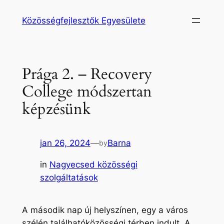
Ugrás
Közösségfejlesztők Egyesülete
a
tartalomhoz
Prága 2. – Recovery
College módszertan
képzésünk
jan 26, 2024
—
Barna
by
in
Nagyecsed közösségi
szolgáltatások
A második nap új helyszínen, egy a város
szélén találhatóközösségi térben indult. A