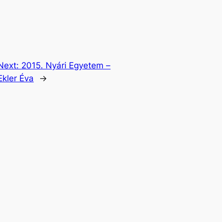
Next:
2015. Nyári Egyetem –
Ekler Éva
→