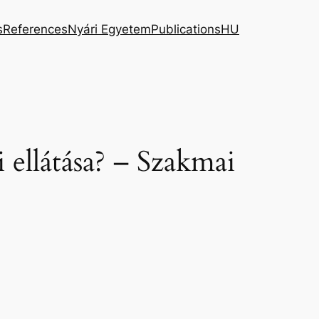
s
References
Nyári Egyetem
Publications
HU
i ellátása? – Szakmai