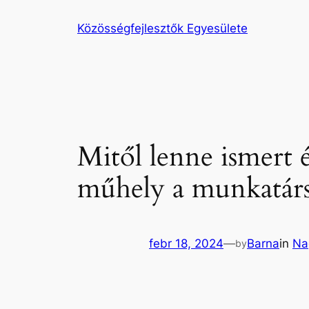
Ugrás
Közösségfejlesztők Egyesülete
a
tartalomhoz
Mitől lenne ismert é
műhely a munkatársa
febr 18, 2024
—
Barna
in
Na
by