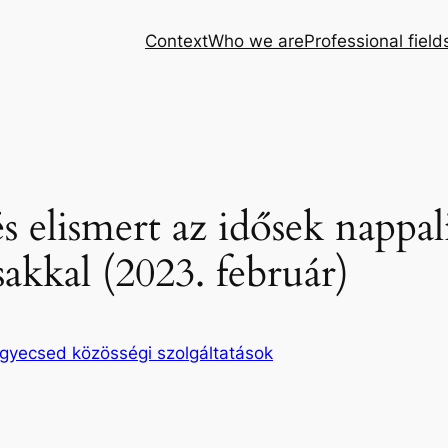
Context
Who we are
Professional field
s elismert az idősek nappal
kkal (2023. február)
gyecsed közösségi szolgáltatások