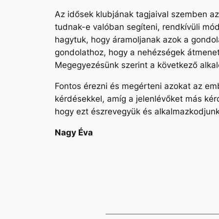
Az idősek klubjának tagjaival szemben az
tudnak-e valóban segíteni, rendkívüli mó
hagytuk, hogy áramoljanak azok a gondolat
gondolathoz, hogy a nehézségek átmenetie
Megegyezésünk szerint a következő alkal
Fontos érezni és megérteni azokat az emb
kérdésekkel, amíg a jelenlévőket más kér
hogy ezt észrevegyük és alkalmazkodjun
Nagy Éva