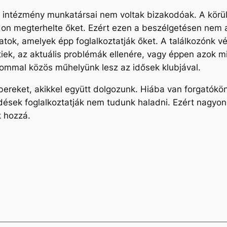
 intézmény munkatársai nem voltak bizakodóak. A körülö
don megterhelte őket. Ezért ezen a beszélgetésen nem 
ok, amelyek épp foglalkoztatják őket. A találkozónk vé
k, az aktuális problémák ellenére, vagy éppen azok mia
ommal közös műhelyünk lesz az idősek klubjával.
ereket, akikkel együtt dolgozunk. Hiába van forgatókö
dések foglalkoztatják nem tudunk haladni. Ezért nagyon
k hozzá.