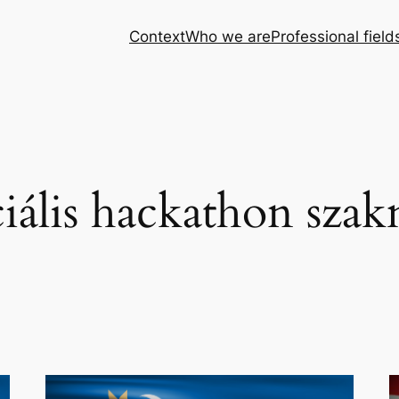
Context
Who we are
Professional field
iális hackathon szak