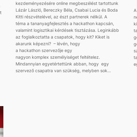
kezdeményezésére online megbeszélést tartottunk
n
Lázár László, Bereczky Béla, Csabai Lucia és Boda
A
t
Kitti részvételével, az észt partnerek nélkül. A
n
téma a tananyagfejlesztés a hackathon kapcsán,
k
valamint logisztikai kérdések tisztázása. Leginkább
t
az foglalkoztatta a csapatok, hogy kit? Kiket is
g
akarunk képezni? – lévén, hogy
g
a hackathon szervezője egy
s
nagyon komplex személyiséget feltételez.
t
Mindannyian egyetértettünk abban, hogy egy
e
szervező csapatra van szükség, melyben sok…