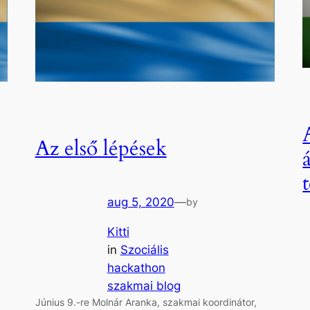
Az első lépések
aug 5, 2020
—
by
Kitti
in
Szociális
hackathon
szakmai blog
Június 9.-re Molnár Aranka, szakmai koordinátor,