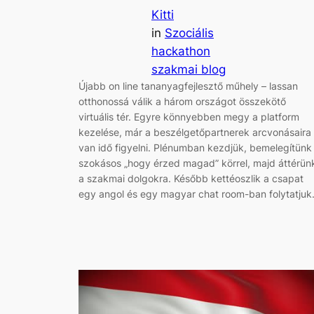
Kitti
in
Szociális
hackathon
szakmai blog
Újabb on line tananyagfejlesztő műhely – lassan
otthonossá válik a három országot összekötő
virtuális tér. Egyre könnyebben megy a platform
kezelése, már a beszélgetőpartnerek arcvonásaira 
van idő figyelni. Plénumban kezdjük, bemelegítünk
szokásos „hogy érzed magad” körrel, majd áttérün
a szakmai dolgokra. Később kettéoszlik a csapat
egy angol és egy magyar chat room-ban folytatju