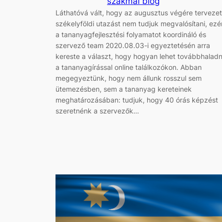
szakmai blog
Láthatóvá vált, hogy az augusztus végére tervezet
székelyföldi utazást nem tudjuk megvalósítani, ezé
a tananyagfejlesztési folyamatot koordináló és
szervező team 2020.08.03-i egyeztetésén arra
kereste a választ, hogy hogyan lehet továbbhaladn
a tananyagírással online találkozókon. Abban
megegyeztünk, hogy nem állunk rosszul sem
ütemezésben, sem a tananyag kereteinek
meghatározásában: tudjuk, hogy 40 órás képzést
szeretnénk a szervezők…