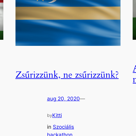
Zsűrizzünk, ne zsűrizzünk?
aug 20, 2020
—
Kitti
by
in
Szociális
hackathon