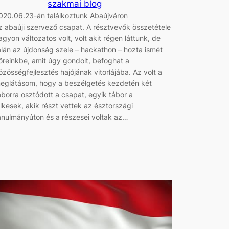
szakmai blog
020.06.23-án találkoztunk Abaújváron
z abaúji szervező csapat. A résztvevők összetétele
agyon változatos volt, volt akit régen láttunk, de
alán az újdonság szele – hackathon – hozta ismét
öreinkbe, amit úgy gondolt, befoghat a
özösségfejlesztés hajójának vitorlájába. Az volt a
eglátásom, hogy a beszélgetés kezdetén két
áborra osztódott a csapat, egyik tábor a
elkesek, akik részt vettek az észtországi
anulmányúton és a részesei voltak az…