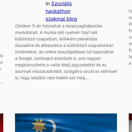
in
Szociális
hackathon
F
m
szakmai blog
F
Október 5-én folytattuk a tananyagfejlesztés
F
munkálatait. A munka két nyelven folyt két
v
különböző csapatban, időnként plenárisba
m
összeülve és átbeszélve a különböző csapatokban
f
történteket. Az online beszélgetésen túl használtuk
is
t
a Google Jamboard eszközét is, ami nagyon
 a
a
megkönnyítette a valós idejű jegyzetelést és az
k
azonnali visszacsatolást, szolgálva azzal az előnnyel
is, hogy később nem kellett ezt még…
k…