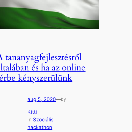
A tananyagfejlesztésről
általában és ha az online
térbe kényszerülünk
aug 5, 2020
—
by
Kitti
in
Szociális
hackathon