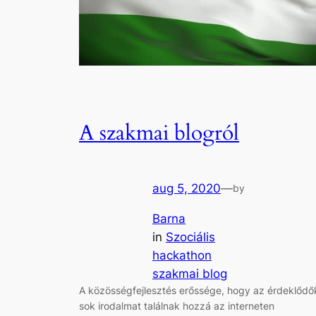
A szakmai blogról
aug 5, 2020
—
by
Barna
in
Szociális
hackathon
szakmai blog
A közösségfejlesztés erőssége, hogy az érdeklődő
sok irodalmat találnak hozzá az interneten