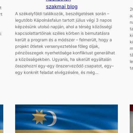
szakmai blog
t
2
A székelyföldi találkozók, beszélgetések során –
rt
a
legutóbb Kápolnásfalun tartott július végi 3 napos
n
képzésünk utolsó napján, ahol a térség közösségi
t
kapcsolattartóinak széles körben is bemutatásra
i
k
került a program és a módszer – felmerült, hogy a
k
projekt ötletek versenyeztetése főleg díjak,
m
pénzösszegek nyerhetősége konfliktust generálhat
t
a közösségekben. Ugyanis, ha sikerült egyáltalán
l
összehozni egy-egy önszerveződő csapatot, egy–
t
egy konkrét feladat elvégzésére, és még…