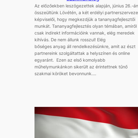
Az előzőekben leszögezettek alapján, június 26.-á
összeültünk Lövétén, a két erdélyi partnerszerveze
képviselői, hogy megkezdjük a tananyagfejlesztői
munkát. Tananyagfejlesztés olyan témában, amiről
csak indirekt információink vannak, elég meredek
kihívás. De nem állunk rosszul! Elég
bőséges anyag áll rendelkezésünkre, amit az észt
partnereink szolgáltattak a helyszínen és online
egyaránt. Ezen az első komolyabb
műhelymunkánkon sikerült az érintettnek tűnő
szakmai köröket bevonnunk.…