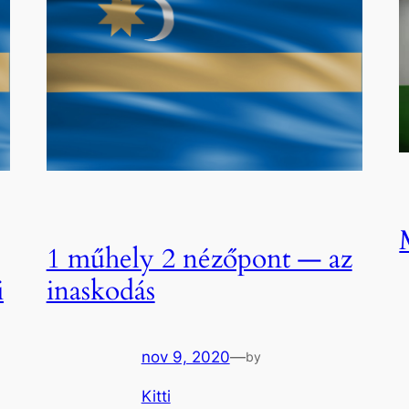
1 műhely 2 nézőpont — az
i
inaskodás
nov 9, 2020
—
by
Kitti