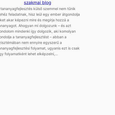
szakmai blog
 tananyagfejlesztés külső szemmel nem tűnik
ehéz feladatnak, hisz leül egy ember átgondolja
iket akar képezni mire és megírja hozzá a
ananyagot. Ahogyan mi dolgozunk – és azt
ondolom mindenki így dolgozik, aki komolyan
ondolja a tananyagfejlesztést – abban a
zisztémában nem ennyire egyszerű a
ananyagfejlesztési folyamat, ugyanis ezt is csak
gy folyamatként lehet elképzelni,…