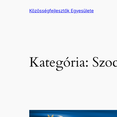
Ugrás
Közösségfejlesztők Egyesülete
a
tartalomhoz
Kategória:
Szoc