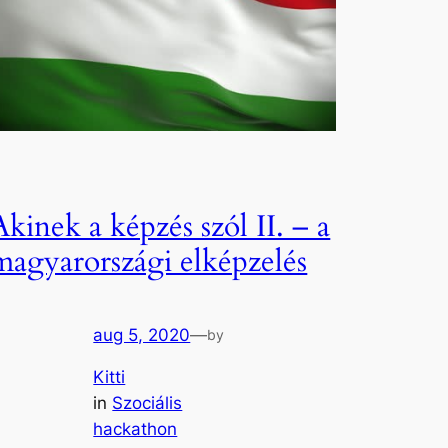
Akinek a képzés szól II. – a
magyarországi elképzelés
aug 5, 2020
—
by
Kitti
in
Szociális
hackathon