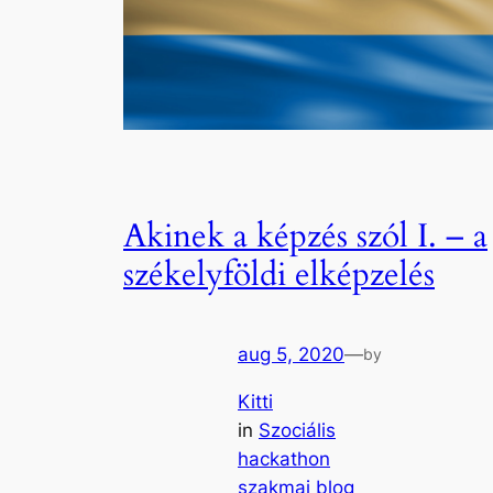
Akinek a képzés szól I. – a
székelyföldi elképzelés
aug 5, 2020
—
by
Kitti
in
Szociális
hackathon
szakmai blog