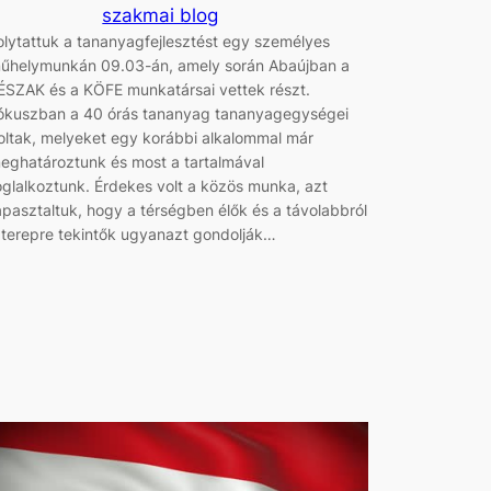
szakmai blog
olytattuk a tananyagfejlesztést egy személyes
űhelymunkán 09.03-án, amely során Abaújban a
ÉSZAK és a KÖFE munkatársai vettek részt.
ókuszban a 40 órás tananyag tananyagegységei
oltak, melyeket egy korábbi alkalommal már
eghatároztunk és most a tartalmával
oglalkoztunk. Érdekes volt a közös munka, azt
apasztaltuk, hogy a térségben élők és a távolabbról
 terepre tekintők ugyanazt gondolják…