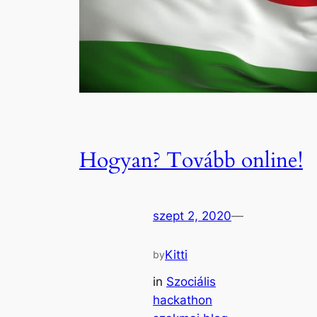
Hogyan? Tovább online!
szept 2, 2020
—
Kitti
by
in
Szociális
hackathon