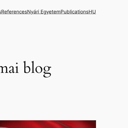
s
References
Nyári Egyetem
Publications
HU
mai blog