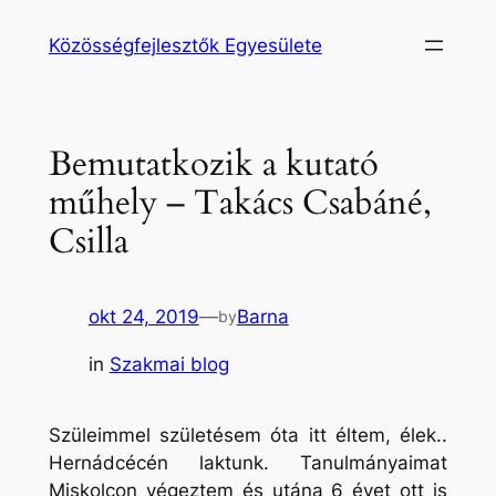
Ugrás
Közösségfejlesztők Egyesülete
a
tartalomhoz
Bemutatkozik a kutató
műhely – Takács Csabáné,
Csilla
okt 24, 2019
—
Barna
by
in
Szakmai blog
Szüleimmel születésem óta itt éltem, élek..
Hernádcécén laktunk. Tanulmányaimat
Miskolcon végeztem és utána 6 évet ott is