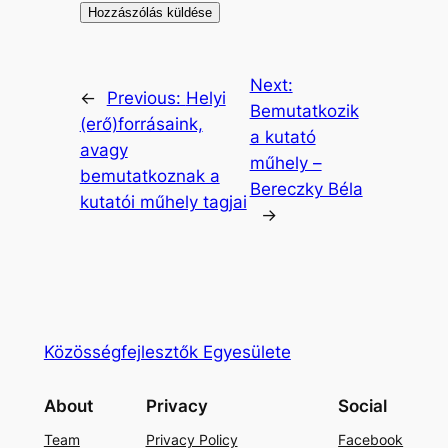
Next:
←
Previous:
Helyi
Bemutatkozik
(erő)forrásaink,
a kutató
avagy
műhely –
bemutatkoznak a
Bereczky Béla
kutatói műhely tagjai
→
Közösségfejlesztők Egyesülete
About
Privacy
Social
Team
Privacy Policy
Facebook