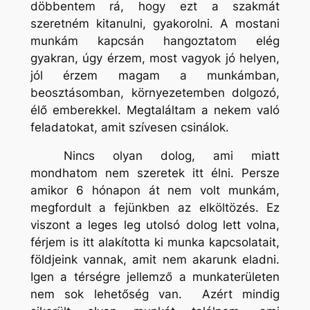
döbbentem rá, hogy ezt a szakmát
szeretném kitanulni, gyakorolni. A mostani
munkám kapcsán hangoztatom elég
gyakran, úgy érzem, most vagyok jó helyen,
jól érzem magam a munkámban,
beosztásomban, környezetemben dolgozó,
élő emberekkel. Megtaláltam a nekem való
feladatokat, amit szívesen csinálok.
Nincs olyan dolog, ami miatt
mondhatom nem szeretek itt élni. Persze
amikor 6 hónapon át nem volt munkám,
megfordult a fejünkben az elköltözés. Ez
viszont a leges leg utolsó dolog lett volna,
férjem is itt alakította ki munka kapcsolatait,
földjeink vannak, amit nem akarunk eladni.
Igen a térségre jellemző a munkaterületen
nem sok lehetőség van. Azért mindig