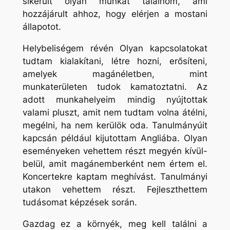
sikerült olyan munkát találnom, ami
hozzájárult ahhoz, hogy elérjen a mostani
állapotot.
Helybeliségem révén Olyan kapcsolatokat
tudtam kialakítani, létre hozni, erősíteni,
amelyek magánéletben, mint
munkaterületen tudok kamatoztatni. Az
adott munkahelyeim mindig nyújtottak
valami pluszt, amit nem tudtam volna átélni,
megélni, ha nem kerülök oda. Tanulmányúit
kapcsán például kijutottam Angliába. Olyan
eseményeken vehettem részt megyén kívül-
belül, amit magánemberként nem értem el.
Koncertekre kaptam meghívást. Tanulmányi
utakon vehettem részt. Fejleszthettem
tudásomat képzések során.
Gazdag ez a környék, meg kell találni a