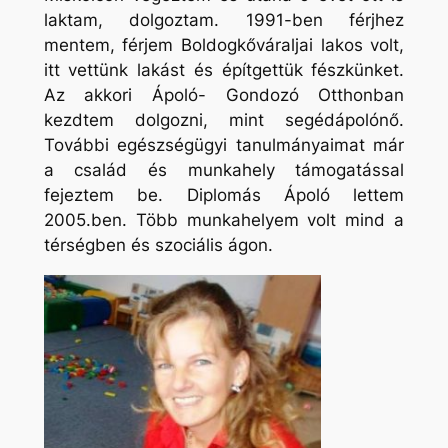
laktam, dolgoztam. 1991-ben férjhez
mentem, férjem Boldogkőváraljai lakos volt,
itt vettünk lakást és építgettük fészkünket.
Az akkori Ápoló- Gondozó Otthonban
kezdtem dolgozni, mint segédápolónő.
További egészségügyi tanulmányaimat már
a család és munkahely támogatással
fejeztem be. Diplomás Ápoló lettem
2005.ben. Több munkahelyem volt mind a
térségben és szociális ágon.