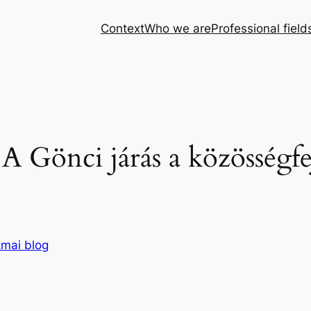
Context
Who we are
Professional field
 A Gönci járás a közösségfe
mai blog