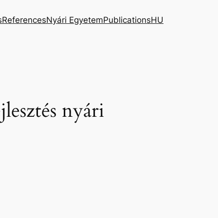
s
References
Nyári Egyetem
Publications
HU
jlesztés nyári