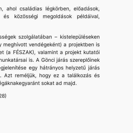
 ahol családias légkörben, előadások,
l és közösségi megoldások példáival,
ségek szolgálatában – kistelepüléseken
y meghívott vendégeként) a projektben is
et (a FÉSZAK), valamint a projekt kutatói
munkatársai is. A Gönci járás szereplőinek
jelenítése egy hátrányos helyzetű járás
 Azt reméljük, hogy ez a találkozás és
llégáknakegyaránt sokat ad majd.
28)