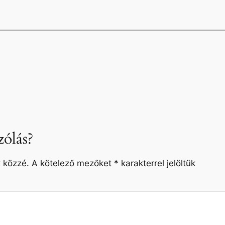
ólás?
 közzé.
A kötelező mezőket
*
karakterrel jelöltük