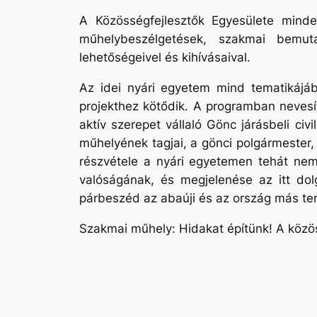
A Közösségfejlesztők Egyesülete mind
műhelybeszélgetések, szakmai bemuta
lehetőségeivel és kihívásaival.
Az idei nyári egyetem mind tematikájá
projekthez kötődik. A programban nevesí
aktív szerepet vállaló Gönc járásbeli ci
műhelyének tagjai, a gönci polgármester, 
részvétele a nyári egyetemen tehát nem
valóságának, és megjelenése az itt do
párbeszéd az abaúji és az ország más ter
Szakmai műhely: Hidakat építünk! A közö