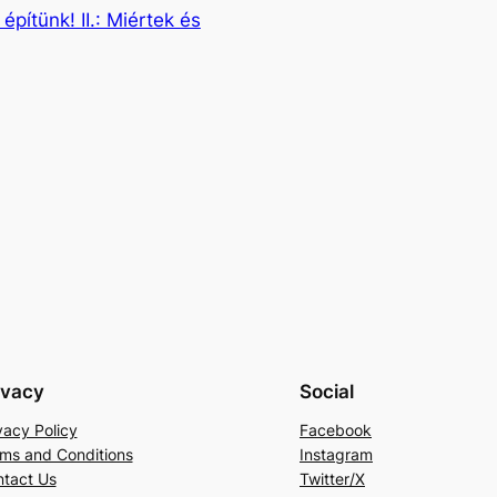
építünk! II.: Miértek és
ivacy
Social
vacy Policy
Facebook
ms and Conditions
Instagram
tact Us
Twitter/X