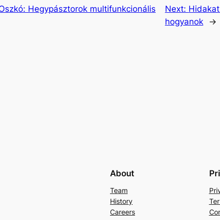
.: Oszkó: Hegypásztorok multifunkcionális
Next:
Hidakat 
hogyanok
→
About
Pr
Team
Pri
History
Ter
Careers
Con