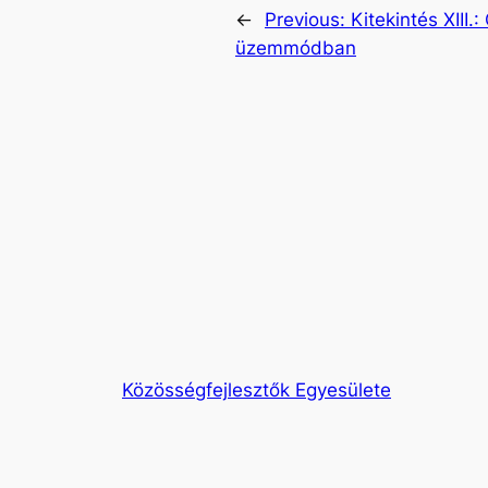
←
Previous:
Kitekintés XIII
üzemmódban
Közösségfejlesztők Egyesülete