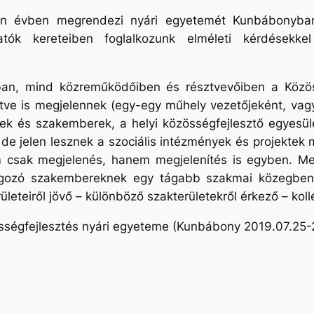
en évben megrendezi nyári egyetemét Kunbábonyban,
tók kereteiben foglalkozunk elméleti kérdésekke
ban, mind közreműködőiben és résztvevőiben a Közös
tve is megjelennek (egy-egy műhely vezetőjeként, vag
vilek és szakemberek, a helyi közösségfejlesztő egyesül
de jelen lesznek a szociális intézmények és projektek 
 csak megjelenés, hanem megjelenítés is egyben. Meg
lgozó szakembereknek egy tágabb szakmai közegben.
ületeiről jövő – különböző szakterületekről érkező – ko
sségfejlesztés nyári egyeteme (Kunbábony 2019.07.25-