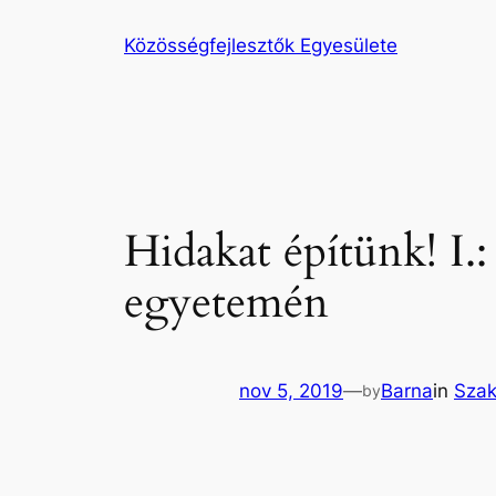
Ugrás
Közösségfejlesztők Egyesülete
a
tartalomhoz
Hidakat építünk! I.:
egyetemén
nov 5, 2019
—
Barna
in
Szak
by