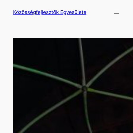
Ugrás
Közösségfejlesztők Egyesülete
a
tartalomhoz