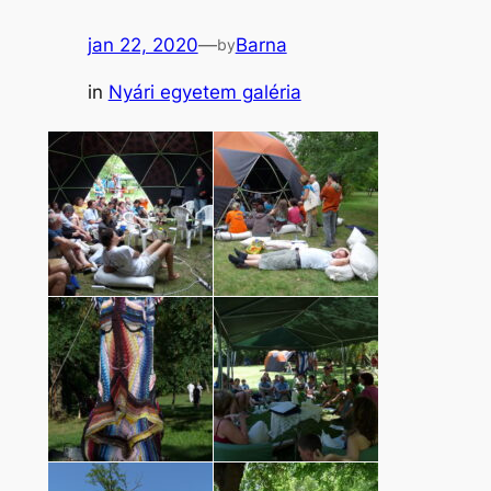
jan 22, 2020
—
Barna
by
in
Nyári egyetem galéria