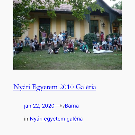
Nyári Egyetem 2010 Galéria
jan 22, 2020
—
Barna
by
in
Nyári egyetem galéria