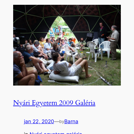
Nyári Egyetem 2009 Galéria
jan 22, 2020
—
Barna
by