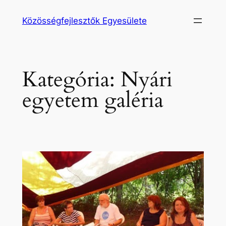
Ugrás
Közösségfejlesztők Egyesülete
a
tartalomhoz
Kategória:
Nyári
egyetem galéria