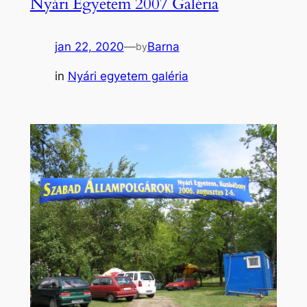
Nyári Egyetem 2007 Galéria
jan 22, 2020
—
Barna
by
in
Nyári egyetem galéria