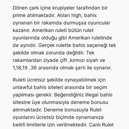
Dönen çark içine krupiyeler tarafından bir
prime atılmaktadır. Atılan high, bahis
oynanan bir rakamda durmuşsa oyuncular
kazanır. Amerikan ruleti bütün rulet
oyunlarında olduğu gibi Amerikan ruletinde
de aynıdır. Gerçek rulette bahis seçeneği tek
şekilde olmak zorunda değildir. Tek
rakamlardan ziyade çift ,kırmızı siyah ve
1,18,19 ,36 arasında olmak şartı ile oynanır.
Ruleti ücretsiz şekilde oynayabilmek için
unlawful bahis siteleri arasında bir seçim
yapılması gerekir. Beğendiğiniz illegal bahis
sitesine üye olunmasıyla deneme bonusu
alınmaktadır. Deneme bonusuyla Rulet
oyunlarını ücretsiz biçimde oynamanıza
belirli limitlerle izin verilmektedir. Canlı Rulet