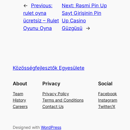
←
Previous:
Next:
Rəsmi Pin Up
rulet oyna
Sayt Girişinin Pin
ücretsiz – Rulet
Up Casino
Oyunu Oyna
Güzgüsü
→
Közösségfejlesztők Egyesülete
About
Privacy
Social
Team
Privacy Policy
Facebook
History
Terms and Conditions
Instagram
Careers
Contact Us
Twitter/X
Designed with
WordPress