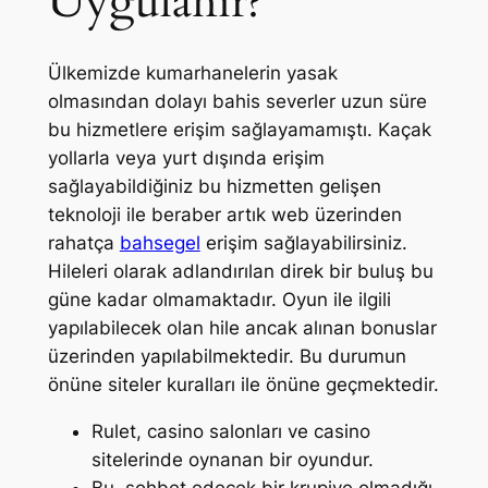
Uygulanır?
Ülkemizde kumarhanelerin yasak
olmasından dolayı bahis severler uzun süre
bu hizmetlere erişim sağlayamamıştı. Kaçak
yollarla veya yurt dışında erişim
sağlayabildiğiniz bu hizmetten gelişen
teknoloji ile beraber artık web üzerinden
rahatça
bahsegel
erişim sağlayabilirsiniz.
Hileleri olarak adlandırılan direk bir buluş bu
güne kadar olmamaktadır. Oyun ile ilgili
yapılabilecek olan hile ancak alınan bonuslar
üzerinden yapılabilmektedir. Bu durumun
önüne siteler kuralları ile önüne geçmektedir.
Rulet, casino salonları ve casino
sitelerinde oynanan bir oyundur.
Bu, sohbet edecek bir krupiye olmadığı