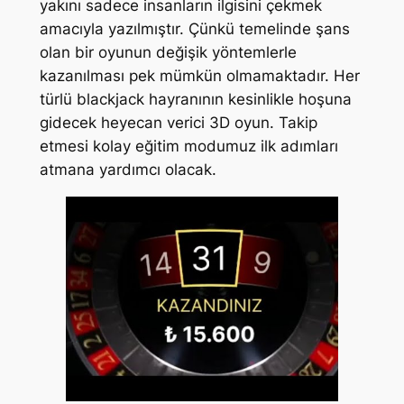
yakını sadece insanların ilgisini çekmek
amacıyla yazılmıştır. Çünkü temelinde şans
olan bir oyunun değişik yöntemlerle
kazanılması pek mümkün olmamaktadır. Her
türlü blackjack hayranının kesinlikle hoşuna
gidecek heyecan verici 3D oyun. Takip
etmesi kolay eğitim modumuz ilk adımları
atmana yardımcı olacak.