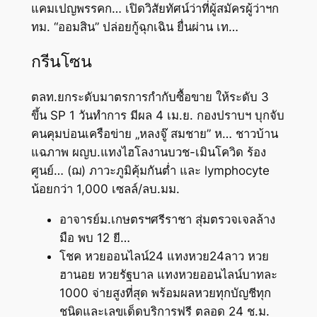
แคมเปญพรรคก… เปิดวิสัยทัศน์ว่าที่ผู้สมัครผู้ว่าฯก
ทม. “ออมสิน” ปล่อยกู้ฉุกเฉิน ยื่นผ่าน เท…
กรีนโซน
ตลท.ยกระดับมาตรการกำกับซื้อขาย ให้ระดับ 3
ขึ้น SP 1 วันทำการ มีผล 4 เม.ย. กองปราบฯ บุกจับ
คนคุมบ่อนเครือข่าย „หลงจู๊ สมชาย” ห… ชาวบ้าน
แฉภาพ ผญบ.แทงไฮโลงานบวช-เมินโควิด ร้อง
ศูนย์… (ฌ) ภาวะภูมิคุ้มกันต่ำ และ lymphocyte
น้อยกว่า 1,000 เซลล์/ลบ.มม.
อาจารย์ม.เกษตรฯศรีราชา สุ่มตรวจเจลล้าง
มือ พบ 12 ยี…
โชค หวยออนไลน์24 แทงหวย24ลาว หวย
ฮานอย หวยรัฐบาล แทงหวยออนไลน์บาทละ
1000 จ่ายสูงที่สุด พร้อมผลหวยทุกบัญชีทุก
ชนิดและเลขเด็ดบริการฟรี ตลอด 24 ช.ม.