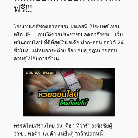
ฟรี!!!
โรงงานเภสัชอุตสาหกรรม เจเอสพี (ประเทศไทย)
หรือ JP … อนุมัติช่วยประชาชน ลดค่าก๊าซห… เว็บ
พนันออนไลน์ ที่ดีที่สุดในเอเชีย ฝาก-ถอน ออโต้ 24
ชั่วโมง. แม่หมอกระต่าย ร้อง กมธ.กฎหมายสอบ
ควบคู่ไปกับการดำเน…
พรรคไทยสร้างไทย ส่ง „ศิธา ทิวารี” ลงชิงชัยผู้
ว่าฯ… พ่อค้า-แม่ค้า แห่ยื่นกู้ “กล้าปลดหนี้”