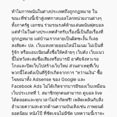
ทำไมการพนันในต่างประเทศถึงถูกกฏหมาย ใน
ขณะที่ช่วงนี้เข้าสู่เทศกาลบอลโลกหน่วยงานต่างๆ
ทั้งภาครัฐ เอกชน ร่วมรณรงค์ห้ามเล่นพนันฟุตบอล
แต่ทำไมในต่างประเทศสำหรับเรื่องนี้เป็นถือเรื่องที่
ถูกกฏหมาย แต่บ้านเรากลายเป็นผิดซะงั้น ก็เลย
สงสัยค่ะ ปล.
เว็บแทงหวยออนไลน์โนเนม ไม่เป็นที่
รู้จัก หรือแอบเนียนตั้งชื่อให้คล้ายๆ เว็บดัง เว็บแนว
นี้ไม่หวังสะสมชื่อเสียงหรือบารมี อาศัยจังหวะรอ
โกงและปิดเว็บไปสร้างเว็บใหม่ ส่วนสาเหตุที่เว็บ
พวกนี้โด่งดังเป็นที่รู้จักเกิดจากการ “หว่านเงิน” ซื้อ
โฆษณาทั้ง Adsense ของ Google และ
Facebook Ads ไม่ได้เกิดจากบารมีของเว็บเหมือน
เว็บประเภทที่ 1. สมาชิกทุกคนสามารถ ดูบอล live
ได้ตลอดและทุกเวลาไม่จำกัดฟรี! เพลิดเพลินกับสิ่ง
อำนวยความสะดวกด้านความบันเทิงเช่น ภาพยนต์
ยอดนิยม หนังโป๊ ที่ชัดเจนไม่มีขัด บทความนี้เราจะ