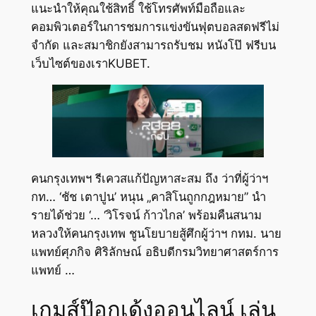
แนะนำให้คุณใช้สิทธิ์ ใช้โทรศัพท์มือถือและ
คอมพิวเตอร์ในการชมการแข่งขันฟุตบอลสดฟรีไม่
จำกัด และสมาชิกยังสามารถรับชม หนังโป๊ ฟรีบน
เว็บไซต์ของเราKUBET.
คนกรุงเทพฯ รีเควสแก้ปัญหาสะสม ถึง ว่าที่ผู้ว่าฯ
กท… ‘ชัช เตาปูน’ หนุน „คาสิโนถูกกฎหมาย” นำ
รายได้ช่วย ‘… ‘วิโรจน์ ก้าวไกล’ พร้อมคืนสนาม
หลวงให้คนกรุงเทพ ชูนโยบายสู้ศึกผู้ว่าฯ กทม. นาย
แพทย์ศุภกิจ ศิริลักษณ์ อธิบดีกรมวิทยาศาสตร์การ
แพทย์ …
เกมส์ป๊อกเด้งออนไลน์ เล่น