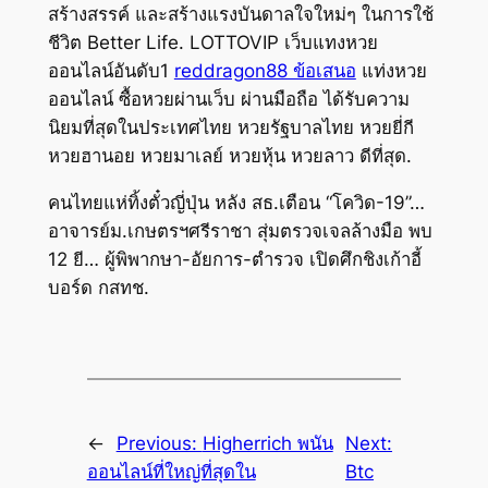
สร้างสรรค์ และสร้างแรงบันดาลใจใหม่ๆ ในการใช้
ชีวิต Better Life. LOTTOVIP เว็บแทงหวย
ออนไลน์อันดับ1
reddragon88 ข้อเสนอ
แท่งหวย
ออนไลน์ ซื้อหวยผ่านเว็บ ผ่านมือถือ ได้รับความ
นิยมที่สุด​ในประเทศไทย หวยรัฐบาลไทย หวยยี่กี
หวยฮานอย หวยมาเลย์ หวยหุ้น หวยลาว ดีที่สุด.
คนไทยแห่ทิ้งตั๋วญี่ปุ่น หลัง สธ.เตือน “โควิด-19”…
อาจารย์ม.เกษตรฯศรีราชา สุ่มตรวจเจลล้างมือ พบ
12 ยี… ผู้พิพากษา-อัยการ-ตำรวจ เปิดศึกชิงเก้าอี้
บอร์ด กสทช.
←
Previous:
Higherrich พนัน
Next:
ออนไลน์ที่ใหญ่ที่สุดใน
Btc