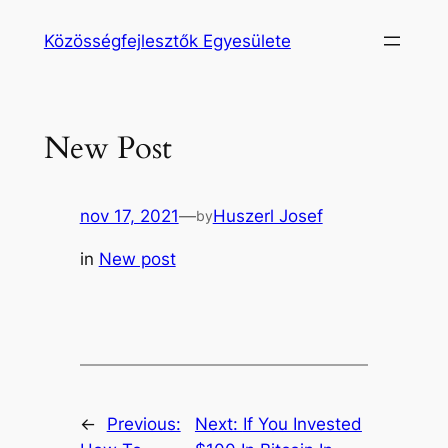
Ugrás
Közösségfejlesztők Egyesülete
a
tartalomhoz
New Post
nov 17, 2021
—
Huszerl Josef
by
in
New post
←
Previous:
Next:
If You Invested