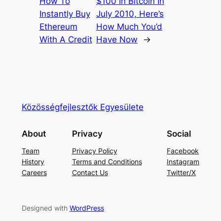
How To
$100 In Bitcoin In
Instantly Buy
July 2010, Here’s
Ethereum
How Much You’d
With A Credit
Have Now
→
Közösségfejlesztők Egyesülete
About
Privacy
Social
Team
Privacy Policy
Facebook
History
Terms and Conditions
Instagram
Careers
Contact Us
Twitter/X
Designed with
WordPress