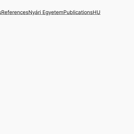
s
References
Nyári Egyetem
Publications
HU