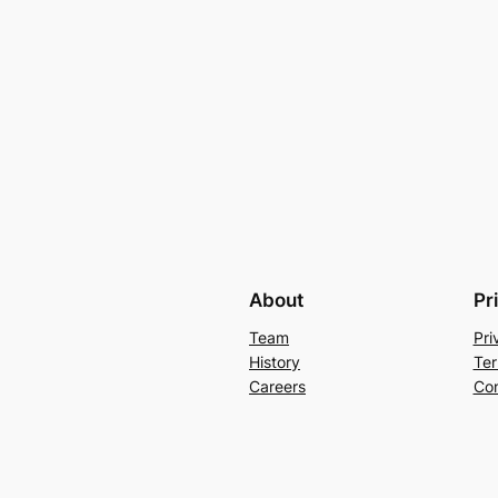
About
Pr
Team
Pri
History
Ter
Careers
Con